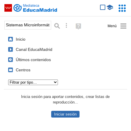
Mediateca de EducaMadrid
Saltar navegación
Servic
Educa
Palabra o frase:
Búsqueda avanzada
Ayuda
(en
ventana
Inicio
nueva)
Canal EducaMadrid
Últimos contenidos
Centros
Tipo de contenido:
Inicia sesión para aportar contenidos, crear listas de
reproducción...
Iniciar sesión