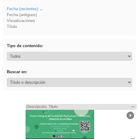
Fecha (recientes)
Fecha (antiguos)
Visualizaciones
Título
Tipo de contenido:
Buscar en:
Mos
…
Encontrado «Sistemas Microinformáticos y Redes» en:
Descripción
,
Título
la
ubic
de l
bús