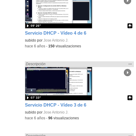
ubic
de l
bús
09′ 26″
Servicio DHCP - Vídeo 4 de 6
Contenido educativo.
subido por
Jose Antonio J.
-
hace 6 años
-
150
visualizaciones
Mos
…
Encontrado «Sistemas Microinformáticos y Redes» en:
Descripción
la
ubic
de l
bús
07′ 33″
Servicio DHCP - Vídeo 3 de 6
Contenido educativo.
subido por
Jose Antonio J.
-
hace 6 años
-
96
visualizaciones
Mos
…
Encontrado «Sistemas Microinformáticos y Redes» en:
Descripción