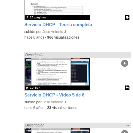
bús
25 páginas
Servicio DHCP - Teoría completa
Contenido educativo.
subido por
Jose Antonio J.
-
hace 6 años
-
966
visualizaciones
Mos
…
Encontrado «Sistemas Microinformáticos y Redes» en:
Descripción
la
ubic
de l
bús
12′ 53″
Servicio DHCP - Vídeo 5 de 6
Contenido educativo.
subido por
Jose Antonio J.
-
hace 6 años
-
23
visualizaciones
Mos
…
Encontrado «Sistemas Microinformáticos y Redes» en:
Descripción
la