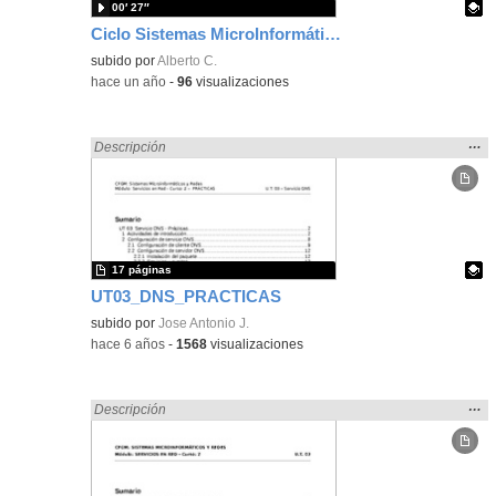
00′ 27″
Ciclo Sistemas MicroInformáticos y Redes - Alberto Corredera
Contenido educativo.
subido por
Alberto C.
-
hace un año
-
96
visualizaciones
Mos
…
Encontrado «Sistemas Microinformáticos y Redes» en:
Descripción
la
ubic
de l
bús
17 páginas
UT03_DNS_PRACTICAS
Contenido educativo.
subido por
Jose Antonio J.
-
hace 6 años
-
1568
visualizaciones
Mos
…
Encontrado «Sistemas Microinformáticos y Redes» en:
Descripción
la
ubic
de l
bús