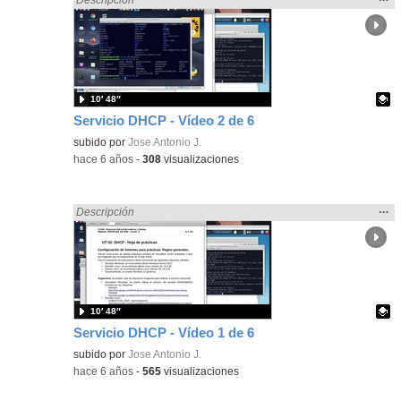
la
ubic
de l
bús
10′ 48″
Servicio DHCP - Vídeo 2 de 6
Contenido educativo.
subido por
Jose Antonio J.
-
hace 6 años
-
308
visualizaciones
Mos
…
Encontrado «Sistemas Microinformáticos y Redes» en:
Descripción
la
ubic
de l
bús
10′ 48″
Servicio DHCP - Vídeo 1 de 6
Contenido educativo.
subido por
Jose Antonio J.
-
hace 6 años
-
565
visualizaciones