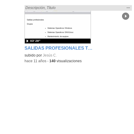
Mos
…
Encontrado «Sistemas Microinformáticos y Redes» en:
Descripción
,
Título
la
ubic
de l
bús
03′ 28″
SALIDAS PROFESIONALES TRAS OBTENER EL TÍTULO DE TÉCNICO EN SISTEMAS MICROINFORMÁTICOS Y REDES
subido por
Jesús C.
-
hace 11 años
-
140
visualizaciones