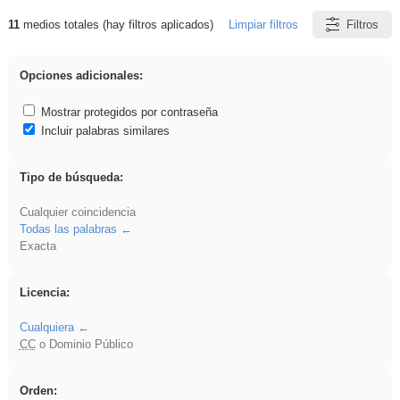
11
medios totales (hay filtros aplicados)
Limpiar filtros
Filtros
Resultados de: Sistemas Microinformáticos y
Redes
Opciones adicionales:
Mostrar protegidos por contraseña
Incluir palabras similares
Tipo de búsqueda:
Cualquier coincidencia
Todas las palabras
Exacta
Licencia:
Cualquiera
CC
o Dominio Público
Orden: