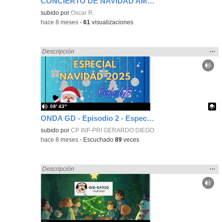
CONCIERTO DE NAVIDAD AMAVIR 25 6D
Contenido educativo.
subido por
Oscar R.
-
hace 8 meses
-
61
visualizaciones
Mos
…
Encontrado «regalo» en:
Descripción
la
ubic
de l
bús
08′ 43″
ONDA GD - Episodio 2 - Especial Navidad 2025
Contenido educativo.
subido por
CP INF-PRI GERARDO DIEGO
-
hace 8 meses
-
Escuchado
89
veces
Mos
…
Encontrado «regalo» en:
Descripción
la
ubic
de l
bús