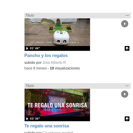
Mos
…
Encontrado «regalo» en:
Título
la
ubic
de l
bús
01′ 46″
Pancho y los regalos
Contenido educativo.
subido por
Jose Alberto R.
-
hace 8 meses
-
10
visualizaciones
Mos
…
Encontrado «regalo» en:
Título
la
ubic
de l
bús
03′ 36″
Te regalo una sonrisa
Contenido educativo.
subido por
Cp asturias madrid