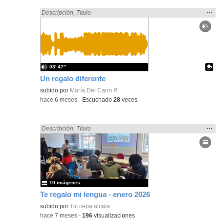
Mos
…
Encontrado «regalo» en:
Descripción
,
Título
la
ubic
de l
bús
03′ 47″
Un regalo diferente
Contenido educativo.
subido por
María Del Carm P.
-
hace 6 meses
-
Escuchado
28
veces
Mos
…
Encontrado «regalo» en:
Descripción
,
Título
la
ubic
de l
bús
10 imágenes
Te regalo mi lengua - enero 2026
subido por
Tic cepa alcala
-
hace 7 meses
-
196
visualizaciones