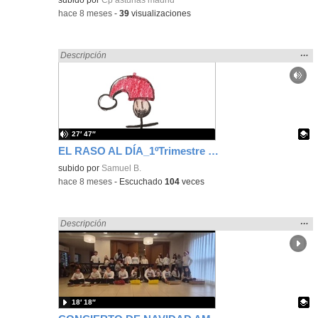
-
hace 8 meses
-
39
visualizaciones
Mos
…
Encontrado «regalo» en:
Descripción
la
ubic
de l
bús
27′ 47″
EL RASO AL DÍA_1ºTrimestre 2025-26_ Ganadería, relatos y muchas formas de ver
Contenido educativo.
subido por
Samuel B.
-
hace 8 meses
-
Escuchado
104
veces
Mos
…
Encontrado «regalo» en:
Descripción
la
ubic
de l
bús
18′ 18″