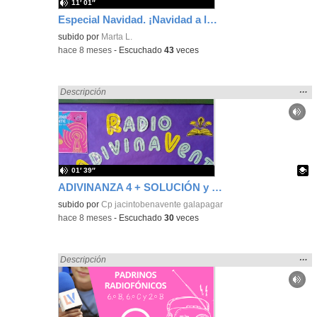
11′ 01″
Especial Navidad. ¡Navidad a lo grande y sin cortarse un turrón!
subido por
Marta L.
-
hace 8 meses
-
Escuchado
43
veces
Mos
…
Encontrado «regalo» en:
Descripción
la
ubic
de l
bús
01′ 39″
ADIVINANZA 4 + SOLUCIÓN y GANADORES DE LA ANTERIOR
Contenido educativo.
subido por
Cp jacintobenavente galapagar
-
hace 8 meses
-
Escuchado
30
veces
Mos
…
Encontrado «regalo» en:
Descripción
la
ubic
de l
bús