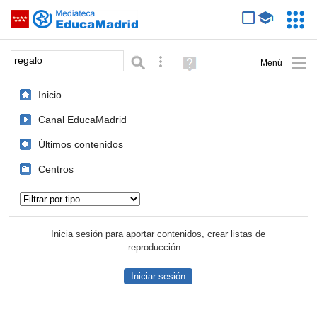
Mediateca de EducaMadrid
Saltar navegación
Servic
Educa
Palabra o frase:
Búsqueda avanzada
Ayuda
(en
ventana
Inicio
nueva)
Canal EducaMadrid
Últimos contenidos
Centros
Tipo de contenido:
Inicia sesión para aportar contenidos, crear listas de
reproducción...
Iniciar sesión