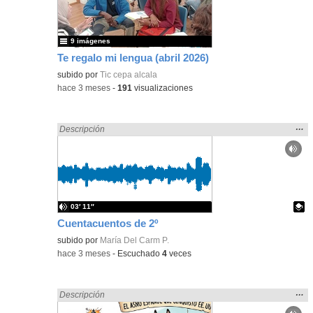
bús
9 imágenes
Te regalo mi lengua (abril 2026)
subido por
Tic cepa alcala
-
hace 3 meses
-
191
visualizaciones
Mos
…
Encontrado «regalo» en:
Descripción
la
ubic
de l
bús
03′ 11″
Cuentacuentos de 2º
Contenido educativo.
subido por
María Del Carm P.
-
hace 3 meses
-
Escuchado
4
veces
Mos
…
Encontrado «regalo» en:
Descripción
la