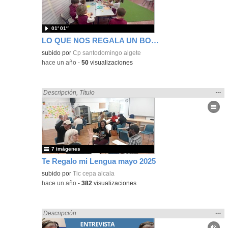
bús
01′ 01″
LO QUE NOS REGALA UN BOTÓN
subido por
Cp santodomingo algete
-
hace un año
-
50
visualizaciones
Mos
…
Encontrado «regalo» en:
Descripción
,
Título
la
ubic
de l
bús
7 imágenes
Te Regalo mi Lengua mayo 2025
subido por
Tic cepa alcala
-
hace un año
-
382
visualizaciones
Mos
…
Encontrado «regalo» en:
Descripción
la