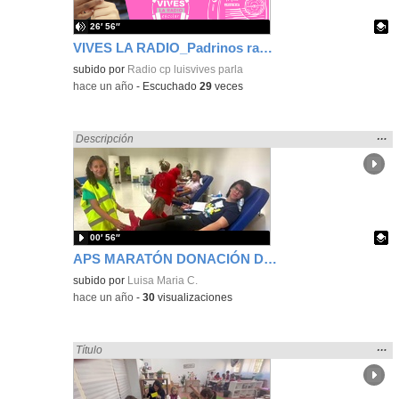
26′ 56″
VIVES LA RADIO_Padrinos radiofónicos 6.ºB, 6.ºC y 2.ºB
Contenido educativo.
subido por
Radio cp luisvives parla
-
hace un año
-
Escuchado
29
veces
Mos
…
Encontrado «regalo» en:
Descripción
la
ubic
de l
bús
00′ 56″
APS MARATÓN DONACIÓN DE SANGRE. JORNADAS EN EL HOSPITAL.
Contenido educativo.
subido por
Luisa Maria C.
-
hace un año
-
30
visualizaciones
Mos
…
Encontrado «regalo» en:
Título
la
ubic
de l