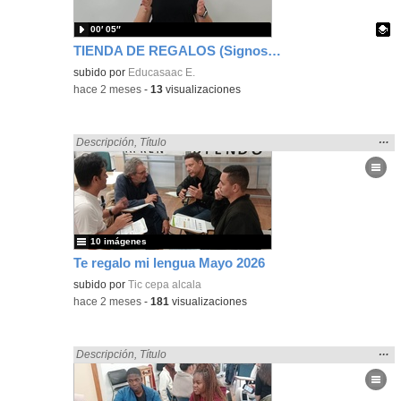
00′ 05″
TIENDA DE REGALOS (Signos EducaSAAC)
Contenido educativo.
subido por
Educasaac E.
-
hace 2 meses
-
13
visualizaciones
Mos
…
Encontrado «regalo» en:
Descripción
,
Título
la
ubic
de l
bús
10 imágenes
Te regalo mi lengua Mayo 2026
subido por
Tic cepa alcala
-
hace 2 meses
-
181
visualizaciones
Mos
…
Encontrado «regalo» en:
Descripción
,
Título
la
ubic
de l