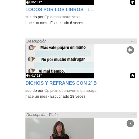
05′ 31″
LOCOS POR LOS LIBROS - LECTURAS PARA UN VERANO
Contenido educativo.
subido por
Cp elraso moralzarzal
-
hace un mes
-
Escuchado
6
veces
Mos
…
Encontrado «regalo» en:
Descripción
la
ubic
de l
bús
01′ 52″
DICHOS Y REFRANES CON 2º B
Contenido educativo.
subido por
Cp jacintobenavente galapagar
-
hace un mes
-
Escuchado
18
veces
Mos
…
Encontrado «regalo» en:
Descripción
,
Título
la
ubic
de l
bús