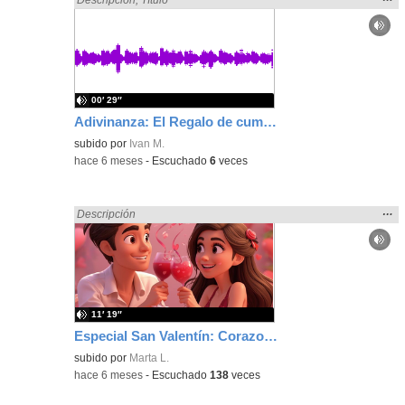
la
ubic
de l
bús
00′ 29″
Adivinanza: El Regalo de cumpleaños
subido por
Ivan M.
-
hace 6 meses
-
Escuchado
6
veces
Mos
…
Encontrado «regalo» en:
Descripción
la
ubic
de l
bús
11′ 19″
Especial San Valentín: Corazones, chocolates y… ¡Un centollo travieso!
subido por
Marta L.
-
hace 6 meses
-
Escuchado
138
veces