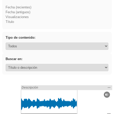
Fecha (recientes)
Fecha (antiguos)
Visualizaciones
Título
Tipo de contenido:
Buscar en:
Mos
…
Encontrado «regalo» en:
Descripción
la
ubic
de l
bús