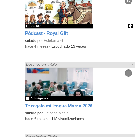
ubic
de l
bús
03′ 58″
Pódcast - Royal Gift
Contenido educativo.
subido por
Estefanía G.
-
hace 4 meses
-
Escuchado
15
veces
Mos
…
Encontrado «regalo» en:
Descripción
,
Título
la
ubic
de l
bús
9 imágenes
Te regalo mi lengua Marzo 2026
subido por
Tic cepa alcala
-
hace 5 meses
-
118
visualizaciones
Mos
…
Encontrado «regalo» en:
Descripción
,
Título