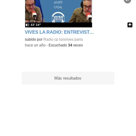
ubic
de l
bús
43′ 24″
VIVES LA RADIO: ENTREVISTA A JAVIER CASAL_Vives la Radio
Contenido educativo.
subido por
Radio cp luisvives parla
-
hace un año
-
Escuchado
34
veces
Más resultados