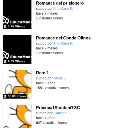
Romance del prisionero
Contenido educativo.
subido por
Ana Maria P.
-
hace 7 meses
1
visualizaciones
3.40 MBytes
Romance del Conde Olinos
Contenido educativo.
subido por
Ana Maria P.
-
hace 7 meses
1
visualizaciones
8.05 MBytes
Reto 1
subido por
Jesus S.
-
hace 6 años
1551
visualizaciones
56.83 KBytes
Práctica1ScratchGGC
Contenido educativo.
subido por
Gonzalo G.
-
hace 7 años
827
visualizaciones