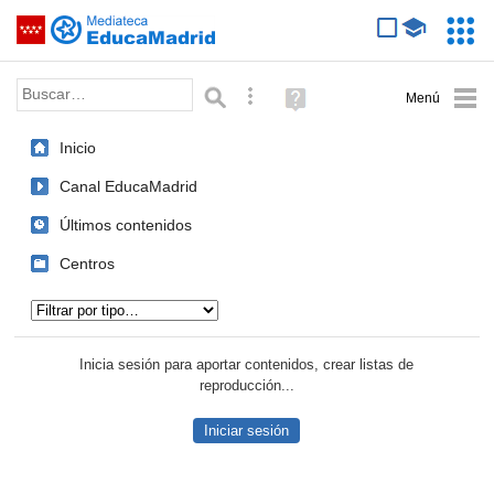
Mediateca de EducaMadrid
Saltar navegación
Servic
Educa
Palabra o frase:
Búsqueda avanzada
Ayuda
(en
ventana
Inicio
nueva)
Canal EducaMadrid
Últimos contenidos
Centros
Tipo de contenido:
Inicia sesión para aportar contenidos, crear listas de
reproducción...
Iniciar sesión