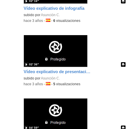
02′ 16″
Vídeo explicativo de infografía
Contenido educativo.
subido por
Asunción C.
-
hace 3 años
-
Idioma:
-
6
visualizaciones
02′ 36″
Vídeo explicativo de presentación del día del autismo
Contenido educativo.
subido por
Asunción C.
-
hace 3 años
-
Idioma:
-
5
visualizaciones
04′ 59″