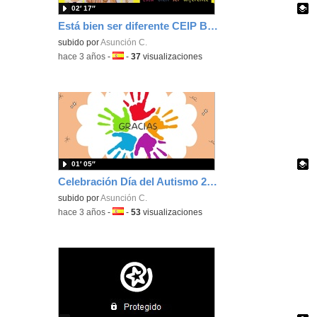
02′ 17″
Está bien ser diferente CEIP Buenos Aires Curso 2022-2023
Contenido educativo.
subido por
Asunción C.
-
hace 3 años
-
Idioma:
-
37
visualizaciones
01′ 05″
Celebración Día del Autismo 2022
Contenido educativo.
subido por
Asunción C.
-
hace 3 años
-
Idioma:
-
53
visualizaciones