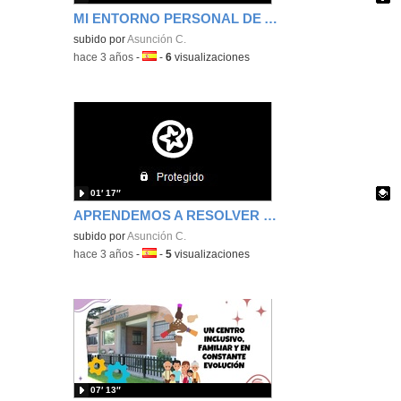
MI ENTORNO PERSONAL DE APRENDIZAJE
Contenido educativo.
subido por
Asunción C.
-
hace 3 años
-
Idioma:
-
6
visualizaciones
01′ 17″
APRENDEMOS A RESOLVER PROBLEMAS DE MATEMÁTICAS
Contenido educativo.
subido por
Asunción C.
-
hace 3 años
-
Idioma:
-
5
visualizaciones
07′ 13″