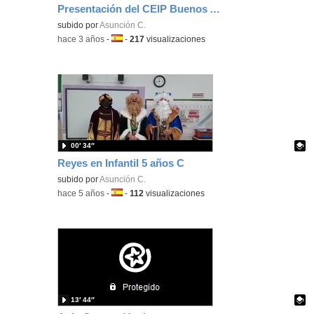
Presentación del CEIP Buenos Aires (Pinto)
subido por
Asunción C.
-
hace 3 años
-
Idioma:
-
217
visualizaciones
00′ 34″
Reyes en Infantil 5 años C
Contenido educativo.
subido por
Asunción C.
-
hace 5 años
-
Idioma:
-
112
visualizaciones
13′ 44″