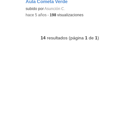
Aula Cometa Verde
Contenido educativo.
subido por
Asunción C.
-
hace 5 años
-
198
visualizaciones
14
resultados (página
1
de
1
)