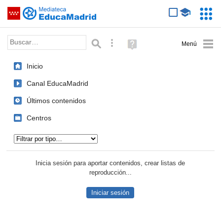
Mediateca de EducaMadrid
Saltar navegación
Servic
Educa
Palabra o frase:
Búsqueda avanzada
Ayuda
(en
ventana
Inicio
nueva)
Canal EducaMadrid
Últimos contenidos
Centros
Tipo de contenido:
Inicia sesión para aportar contenidos, crear listas de
reproducción...
Iniciar sesión