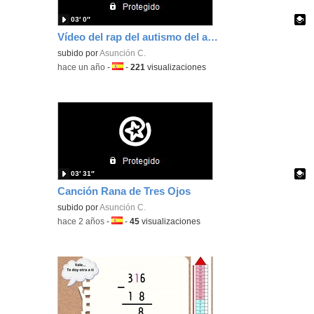
03′ 0″
Vídeo del rap del autismo del año 2025
Contenido educativo.
subido por
Asunción C.
-
hace un año
-
Idioma:
-
221
visualizaciones
03′ 31″
Canción Rana de Tres Ojos
Contenido educativo.
subido por
Asunción C.
-
hace 2 años
-
Idioma:
-
45
visualizaciones