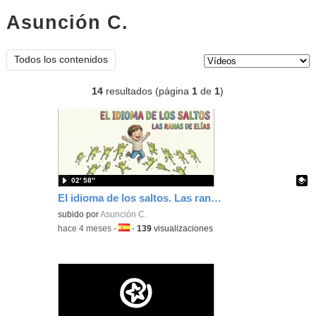
Asunción C.
vídeos
Tipo de contenido:
Todos los contenidos
14
resultados (página
1
de
1
)
02′ 58″
El idioma de los saltos. Las ranas de Elías.
Contenido educativo.
subido por
Asunción C.
-
hace 4 meses
-
Idioma:
-
139
visualizaciones