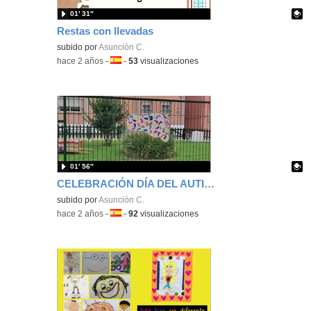
01′ 31″
Restas con llevadas
Contenido educativo.
subido por
Asunción C.
-
hace 2 años
-
Idioma:
-
53
visualizaciones
01′ 56″
CELEBRACIÓN DÍA DEL AUTISMO 2024
Contenido educativo.
subido por
Asunción C.
-
hace 2 años
-
Idioma:
-
92
visualizaciones