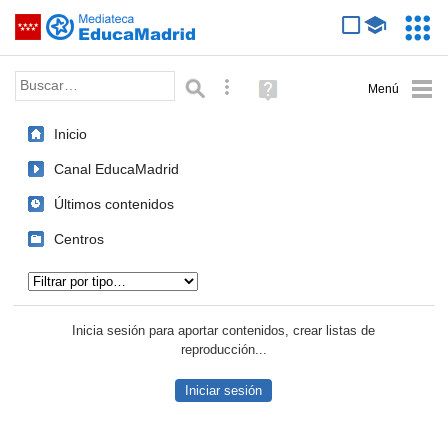
Mediateca de EducaMadrid
Saltar navegación
Servic
Educa
Palabra o frase:
Búsqueda avanzada
Ayuda
(en
ventana
Inicio
nueva)
Canal EducaMadrid
Últimos contenidos
Centros
Tipo de contenido:
Inicia sesión para aportar contenidos, crear listas de
reproducción...
Iniciar sesión