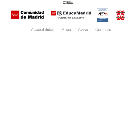
Ayuda
(en ventana nueva)
Certificación
Buzón
de
anónim
conformidad
del Pla
con el
Regiona
Esquema
contra l
Nacional de
Accesibilidad
Mapa
web
Aviso
legal
Contacto
Drogas 
Seguridad
la
(categoría
Comunid
MEDIA). El
de Madr
documento
se abrirá en
ventana
nueva.