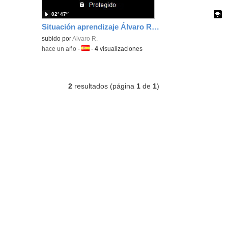
02′ 47″
Situación aprendizaje Álvaro Ramos Castellanos 49392092Y
Contenido educativo.
subido por
Alvaro R.
-
hace un año
-
Idioma:
-
4
visualizaciones
2
resultados (página
1
de
1
)