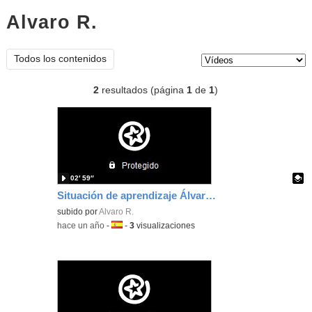
Alvaro R.
vídeos
Tipo de contenido:
Todos los contenidos
2
resultados (página
1
de
1
)
02′ 59″
Situación de aprendizaje Álvaro Ramos Castellanos (corregida)
Contenido educativo.
subido por
Alvaro R.
-
hace un año
-
Idioma:
-
3
visualizaciones