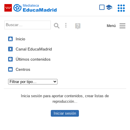
Mediateca de EducaMadrid
Saltar navegación
Servic
Educa
Palabra o frase:
Búsqueda avanzada
Ayuda
(en
ventana
Inicio
nueva)
Canal EducaMadrid
Últimos contenidos
Centros
Tipo de contenido:
Inicia sesión para aportar contenidos, crear listas de
reproducción...
Iniciar sesión