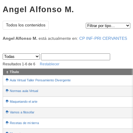
Angel Alfonso M.
Tipo de contenido:
Todos los contenidos
Angel Alfonso M.
está actualmente en:
CP INF-PRI CERVANTES
Sus archivos
:
Resultados
1
-
6
de
6
Restablecer
Título
Aula Virtual Taller Pensamiento Divergente
Normas aula Virtual
Maquetando el arte
Vamos a filosofar
Recetas de mi tierra