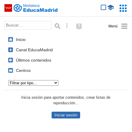
Mediateca de EducaMadrid
Saltar navegación
Servic
Educa
Palabra o frase:
Búsqueda avanzada
Ayuda
(en
ventana
Inicio
nueva)
Canal EducaMadrid
Últimos contenidos
Centros
Tipo de contenido:
Inicia sesión para aportar contenidos, crear listas de
reproducción...
Iniciar sesión