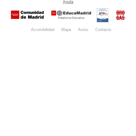
Ayuda
(en ventana nueva)
Certificación
Buzón
de
anónim
conformidad
del Pla
con el
Regiona
Esquema
contra l
Nacional de
Accesibilidad
Mapa
web
Aviso
legal
Contacto
Drogas 
Seguridad
la
(categoría
Comunid
MEDIA). El
de Madr
documento
se abrirá en
ventana
nueva.