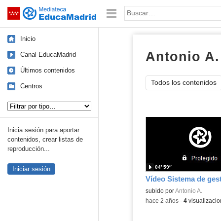
Mediateca de EducaMadrid
Saltar navegación
Palabra o frase:
Inicio
Antonio A.
Canal EducaMadrid
Últimos contenidos
Todos los contenidos
Centros
Tipo de contenido:
Inicia sesión para aportar
contenidos, crear listas de
reproducción...
04′ 59″
Iniciar sesión
subido por
Antonio A.
-
hace 2 años
-
4
visualizaci