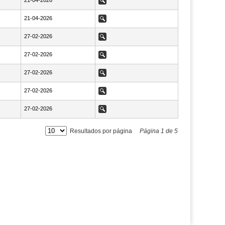
NaN21-04-2026
21-04-2026
Ver
NaN21-04-2026
21-04-2026
Ver
NaN27-02-2026
27-02-2026
Ver
NaN27-02-2026
27-02-2026
Ver
NaN27-02-2026
27-02-2026
Ver
NaN27-02-2026
27-02-2026
Ver
NaN27-02-2026
27-02-2026
Ver
Resultados por página
Página
1
de
5