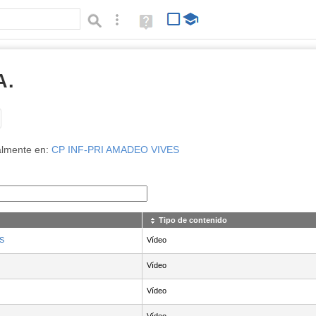
Búsqueda avanzada
Ayuda
(en
ventana
nueva)
A.
Tipo de contenido:
almente en:
CP INF-PRI AMADEO VIVES
Tipo de contenido
S
Vídeo
Vídeo
Vídeo