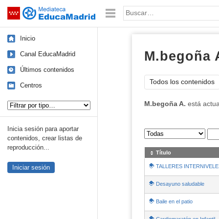
Mediateca de EducaMadrid
Saltar navegación
Palabra o frase:
Inicio
M.begoña 
Canal EducaMadrid
Últimos contenidos
Todos los contenidos
Centros
Tipo de contenido:
M.begoña A.
está actu
Inicia sesión para aportar
Sus archivos
:
contenidos, crear listas de
reproducción...
Título
TALLERES INTERNIVELE
Iniciar sesión
Desayuno saludable
Baile en el patio