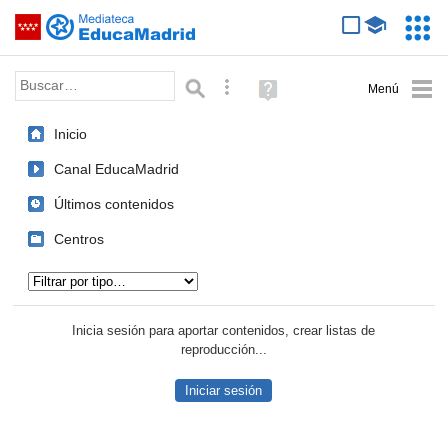
Mediateca de EducaMadrid
Saltar navegación
Servic
Educa
Palabra o frase:
Búsqueda avanzada
Ayuda
(en
ventana
Inicio
nueva)
Canal EducaMadrid
Últimos contenidos
Centros
Tipo de contenido:
Inicia sesión para aportar contenidos, crear listas de
reproducción...
Iniciar sesión