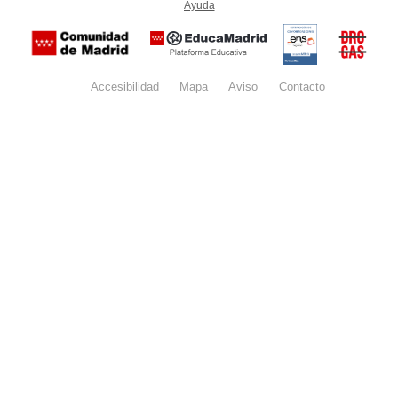
Ayuda
(en ventana nueva)
Certificación
Buzón
de
anónim
conformidad
del Pla
con el
Regiona
Esquema
contra l
Nacional de
Accesibilidad
Mapa
web
Aviso
legal
Contacto
Drogas 
Seguridad
la
(categoría
Comunid
MEDIA). El
de Madr
documento
se abrirá en
ventana
nueva.