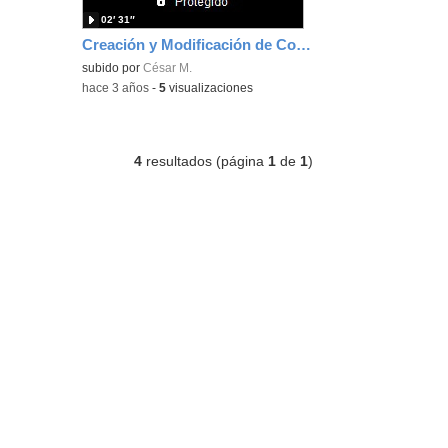
02′ 31″
Creación y Modificación de Contenidos Digitales Educativos
subido por
César M.
-
hace 3 años
-
5
visualizaciones
4
resultados (página
1
de
1
)