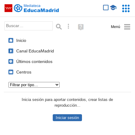
Mediateca de EducaMadrid
Saltar navegación
Servic
Educa
Palabra o frase:
Búsqueda avanzada
Ayuda
(en
ventana
Inicio
nueva)
Canal EducaMadrid
Últimos contenidos
Centros
Tipo de contenido:
Inicia sesión para aportar contenidos, crear listas de
reproducción...
Iniciar sesión