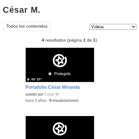
César M.
vídeos
Tipo de contenido:
Todos los contenidos
4
resultados (página
1
de
1
)
06′ 25″
Portafolio César Miranda
subido por
César M.
-
hace 3 años
-
5
visualizaciones