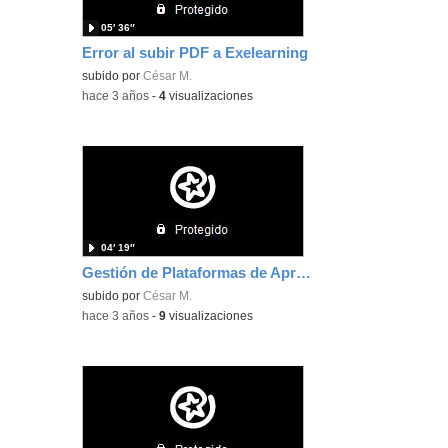
05′ 36″
Error al subir PDF a Exelearning
subido por
César M.
-
hace 3 años
-
4
visualizaciones
04′ 19″
Gestión de Plataformas de Aprendizaje César Miranda Rico
subido por
César M.
-
hace 3 años
-
9
visualizaciones