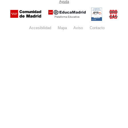
Ayuda
(en ventana nueva)
Certificación
Buzón
de
anónim
conformidad
del Pla
con el
Regiona
Esquema
contra l
Nacional de
Accesibilidad
Mapa
web
Aviso
legal
Contacto
Drogas 
Seguridad
la
(categoría
Comunid
MEDIA). El
de Madr
documento
se abrirá en
ventana
nueva.