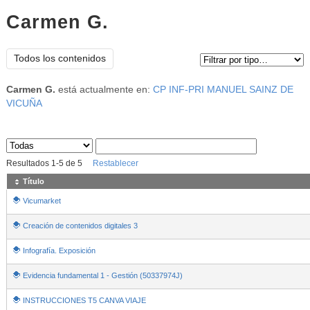
Carmen G.
Tipo de contenido:
Todos los contenidos
Carmen G.
está actualmente en:
CP INF-PRI MANUEL SAINZ DE
VICUÑA
Sus archivos
:
Resultados
1
-
5
de
5
Restablecer
Título
Vicumarket
Creación de contenidos digitales 3
Infografía. Exposición
Evidencia fundamental 1 - Gestión (50337974J)
INSTRUCCIONES T5 CANVA VIAJE