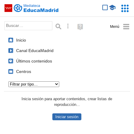
Mediateca de EducaMadrid
Saltar navegación
Servic
Educa
Palabra o frase:
Búsqueda avanzada
Ayuda
(en
ventana
Inicio
nueva)
Canal EducaMadrid
Últimos contenidos
Centros
Tipo de contenido:
Inicia sesión para aportar contenidos, crear listas de
reproducción...
Iniciar sesión