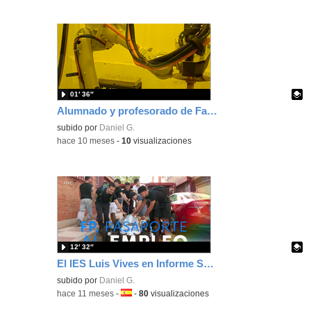
01′ 36″
Alumnado y profesorado de Fabricación Mecánica visitan SICNOVA y MELTIO en Linares
Contenido educativo.
subido por
Daniel G.
-
hace 10 meses
-
10
visualizaciones
12′ 32″
El IES Luis Vives en Informe Semanal: FP, pasaporte al empleo
Contenido educativo.
subido por
Daniel G.
-
hace 11 meses
-
Idioma:
-
80
visualizaciones