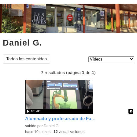
Daniel G.
vídeos
Tipo de contenido:
Todos los contenidos
7
resultados (página
1
de
1
)
00′ 42″
Alumnado y profesorado de Fabricación Mecánica visitan SICNOVA y MELTIO en Linares
Contenido educativo.
subido por
Daniel G.
-
hace 10 meses
-
12
visualizaciones