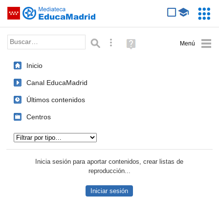
Mediateca de EducaMadrid
Saltar navegación
Servic
Educa
Palabra o frase:
Búsqueda avanzada
Ayuda
(en
ventana
Inicio
nueva)
Canal EducaMadrid
Últimos contenidos
Centros
Tipo de contenido:
Inicia sesión para aportar contenidos, crear listas de
reproducción...
Iniciar sesión