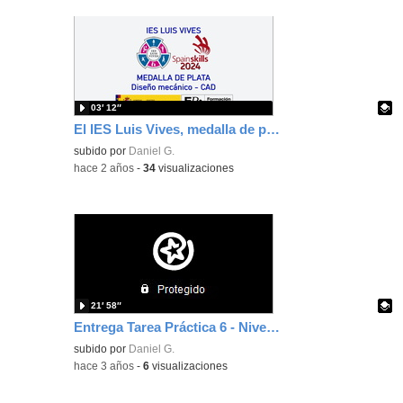
03′ 12″
El IES Luis Vives, medalla de plata en la categoría "Diseño mecánico - CAD" de la Spainskills 2024
Contenido educativo.
subido por
Daniel G.
-
hace 2 años
-
34
visualizaciones
21′ 58″
Entrega Tarea Práctica 6 - Nivel A2
Contenido educativo.
subido por
Daniel G.
-
hace 3 años
-
6
visualizaciones