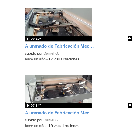
00′ 12″
Alumnado de Fabricación Mecánica visita el Showroom de 3DZ
Contenido educativo.
subido por
Daniel G.
-
hace un año
-
17
visualizaciones
00′ 34″
Alumnado de Fabricación Mecánica visita el Showroom de 3DZ
Contenido educativo.
subido por
Daniel G.
-
hace un año
-
19
visualizaciones