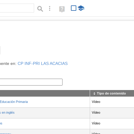
Búsqueda avanzada
Ayuda
(en
ventana
nueva)
Tipo de contenido:
mente en:
CP INF-PRI LAS ACACIAS
Tipo de contenido
Educación Primaria
Vídeo
s en inglés
Vídeo
os
Vídeo