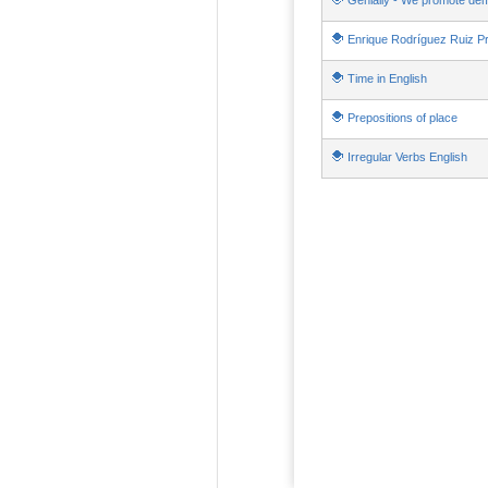
Genially - We promote de
Enrique Rodríguez Ruiz P
Time in English
Prepositions of place
Irregular Verbs English