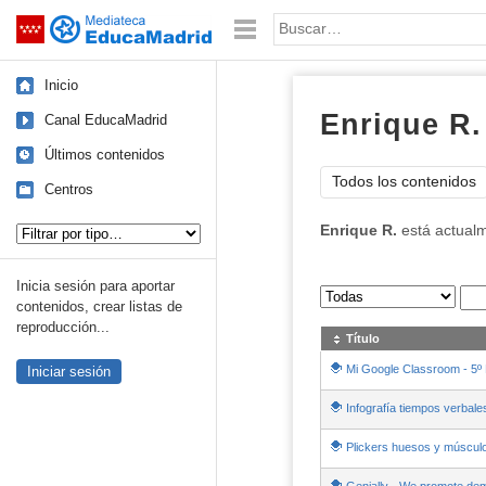
Mediateca de EducaMadrid
Saltar navegación
Palabra o frase:
Inicio
Enrique R.
Canal EducaMadrid
Últimos contenidos
Todos los contenidos
Centros
Tipo de contenido:
Enrique R.
está actual
Inicia sesión para aportar
Sus archivos
:
contenidos, crear listas de
reproducción...
Título
Mi Google Classroom - 5º 
Iniciar sesión
Infografía tiempos verbale
Plickers huesos y múscul