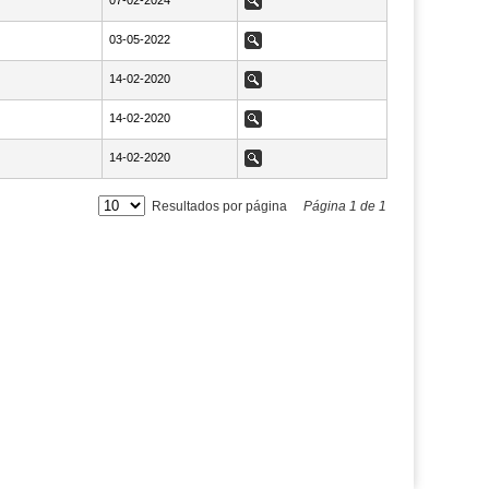
NaN07-02-2024
07-02-2024
Ver
NaN03-05-2022
03-05-2022
Ver
NaN14-02-2020
14-02-2020
Ver
NaN14-02-2020
14-02-2020
Ver
NaN14-02-2020
14-02-2020
Ver
Resultados por página
Página
1
de
1