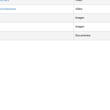
mocracy
Vídeo
resentaciones
Vídeo
Imagen
Imagen
Documentos