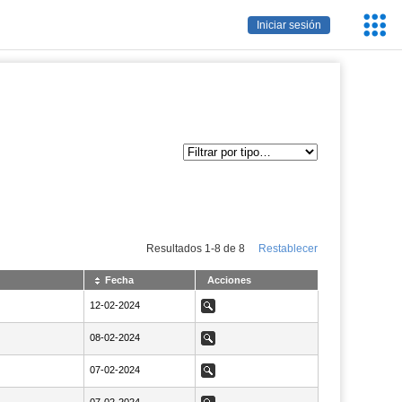
Servic
Iniciar sesión
Educa
Resultados
1
-
8
de
8
Restablecer
Fecha
Acciones
NaN12-02-2024
12-02-2024
Ver
NaN08-02-2024
08-02-2024
Ver
NaN07-02-2024
07-02-2024
Ver