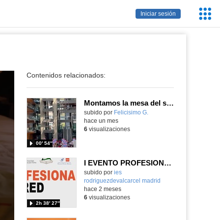
Servic
Iniciar sesión
Educa
Contenidos relacionados:
Montamos la mesa del stand de Retotech repasando las presentaciones de nuestros módulos.
Contenido educativo.
subido por
Felicisimo G.
-
hace un mes
6
visualizaciones
00′ 54″
I EVENTO PROFESIONALES EN RED
Contenido educativo.
subido por
ies
rodriguezdevalcarcel madrid
-
hace 2 meses
6
visualizaciones
2h 38′ 27″