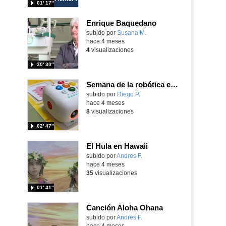
01′ 17″
Enrique Baquedano
Contenido educativo.
subido por
Susana M.
-
hace 4 meses
4
visualizaciones
30′ 30″
Semana de la robótica en el CEIP Carlos Ruiz
Contenido educativo.
subido por
Diego P.
-
hace 4 meses
8
visualizaciones
02′ 47″
El Hula en Hawaii
subido por
Andres F.
-
hace 4 meses
35
visualizaciones
01′ 41″
Canción Aloha Ohana
subido por
Andres F.
-
hace 4 meses