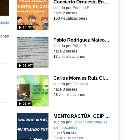
Concierto Orquesta Enseñanzas Elementales CPM "Teresa Berganza"
Contenido educativo.
subido por
Enrique R.
-
hace 2 meses
153
visualizaciones
Ajuste
de
14′ 32″
pantalla
iones
Pablo Rodríguez Mateos grupo 9 portfolio
subido por
Pablo R.
-
hace 2 meses
17
visualizaciones
01′ 07″
Carlos Morales Ruiz CID 3B Defensa portafolio digital
Contenido educativo.
subido por
Carlos M.
-
hace 3 meses
48
visualizaciones
01′ 0″
MENTORACTÚA_CEIP VENTURA RODRÍGUEZ_CEIP VILLA ROMANA
Contenido educativo.
subido por
Cp venturarodriguez
ciempozuelos
-
hace 3 meses
3
visualizaciones