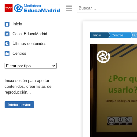
Mediateca de EducaMadrid
Saltar navegación
Palabra o frase:
Inicio
Canal EducaMadrid
Inicio
Centros
C
Últimos contenidos
Volume
50%
Centros
Tipo de contenido:
Inicia sesión para aportar
contenidos, crear listas de
reproducción...
Iniciar sesión