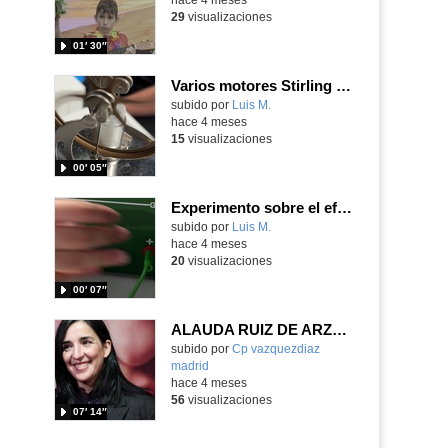
29
visualizaciones
01′ 30″
Varios motores Stirling en funcionamiento en el stand del IES Enrique Tierno Galván de Parla
Contenido educativo.
subido por
Luis M.
-
hace 4 meses
15
visualizaciones
00′ 05″
Experimento sobre el efecto Seebeck realizado en el stand del IES Enrique Tierno Galván de Parla
Contenido educativo.
subido por
Luis M.
-
hace 4 meses
20
visualizaciones
00′ 07″
ALAUDA RUIZ DE ARZÚA EN EL DVD
subido por
Cp vazquezdiaz
madrid
-
hace 4 meses
56
visualizaciones
07′ 14″