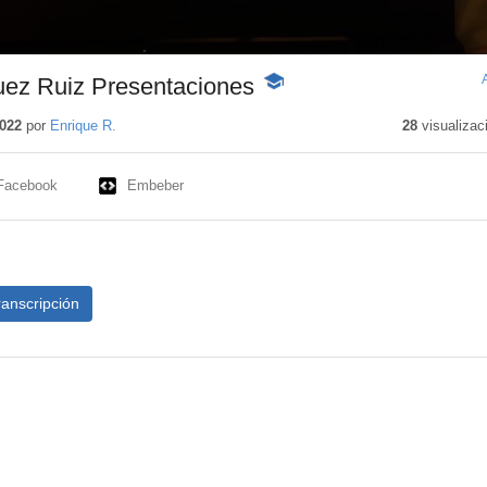
uez Ruiz Presentaciones
-
Contenido
educativo
022
por
Enrique R.
28
visualizac
Facebook
Embeber
ranscripción