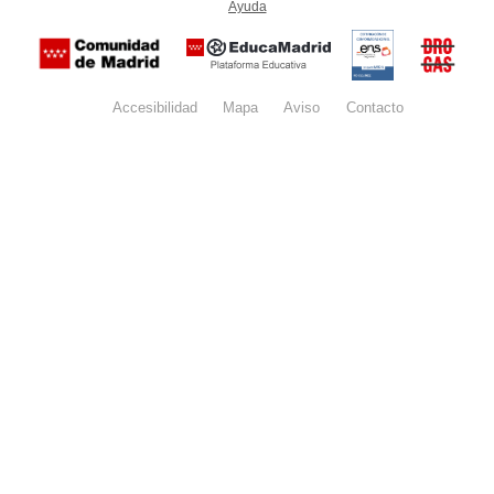
Ayuda
(en ventana nueva)
Certificación
Buzón
de
anónim
conformidad
del Pla
con el
Regiona
Esquema
contra l
Nacional de
Accesibilidad
Mapa
web
Aviso
legal
Contacto
Drogas 
Seguridad
la
(categoría
Comunid
MEDIA). El
de Madr
documento
se abrirá en
ventana
nueva.