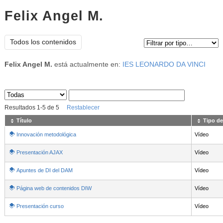
Felix Angel M.
Tipo de contenido:
Todos los contenidos
Felix Angel M.
está actualmente en:
IES LEONARDO DA VINCI
Sus archivos
:
Resultados
1
-
5
de
5
Restablecer
Título
Tipo de
Innovación metodológica
Vídeo
Presentación AJAX
Vídeo
Apuntes de DI del DAM
Vídeo
Página web de contenidos DIW
Vídeo
Presentación curso
Vídeo