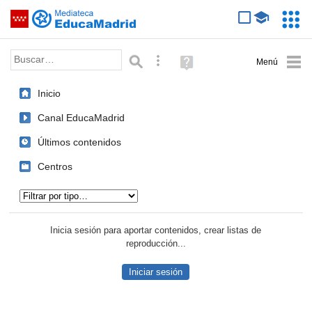
Mediateca de EducaMadrid
Saltar navegación
Servic
Educa
Palabra o frase:
Búsqueda avanzada
Ayuda
(en
ventana
Inicio
nueva)
Canal EducaMadrid
Últimos contenidos
Centros
Tipo de contenido:
Inicia sesión para aportar contenidos, crear listas de
reproducción...
Iniciar sesión