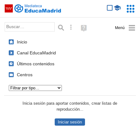
Mediateca de EducaMadrid
Saltar navegación
Servic
Educa
Palabra o frase:
Búsqueda avanzada
Ayuda
(en
ventana
Inicio
nueva)
Canal EducaMadrid
Últimos contenidos
Centros
Tipo de contenido:
Inicia sesión para aportar contenidos, crear listas de
reproducción...
Iniciar sesión