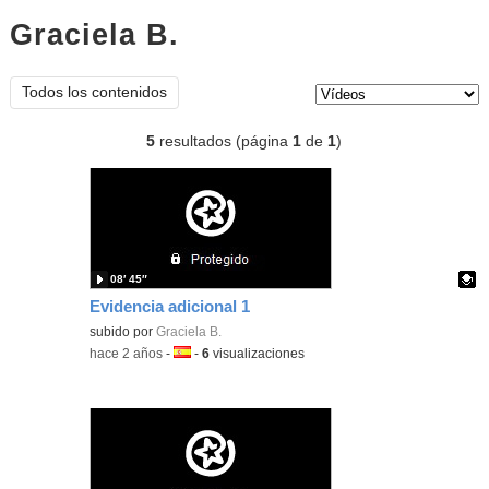
Graciela B.
vídeos
Tipo de contenido:
Todos los contenidos
5
resultados (página
1
de
1
)
08′ 45″
Evidencia adicional 1
Contenido educativo.
subido por
Graciela B.
-
hace 2 años
-
Idioma:
-
6
visualizaciones