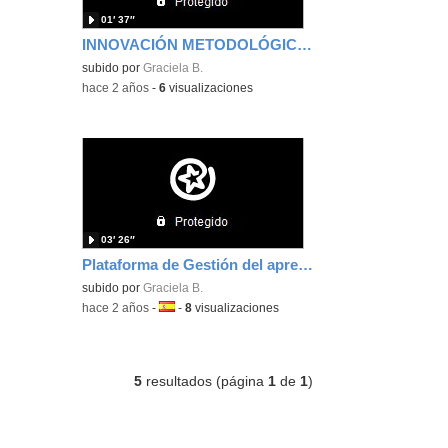
01′ 37″
INNOVACIÓN METODOLÓGICA : ABP
subido por
Graciela B.
-
hace 2 años
-
6
visualizaciones
03′ 26″
Plataforma de Gestión del aprendizaje: Googleclassroom
subido por
Graciela B.
-
hace 2 años
-
Idioma:
-
8
visualizaciones
5
resultados (página
1
de
1
)