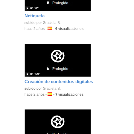
01′ 0″
Netiqueta
subido por
Graciela B.
-
hace 2 años
-
Idioma:
-
6
visualizaciones
01′ 59″
Creación de contenidos digitales
subido por
Graciela B.
-
hace 2 años
-
Idioma:
-
7
visualizaciones