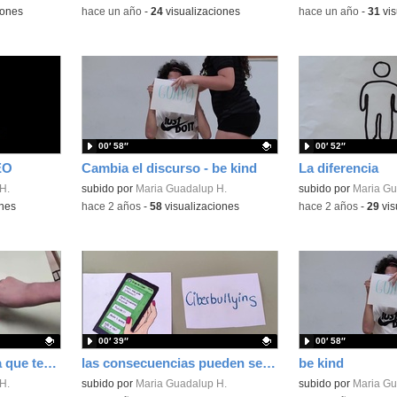
iones
-
hace un año
-
24
visualizaciones
-
hace un año
-
31
vis
00′ 58″
00′ 52″
EO
Cambia el discurso - be kind
La diferencia
H.
Contenido educativo.
subido por
Maria Guadalup H.
Contenido educativo
subido por
Maria Gu
ones
-
hace 2 años
-
58
visualizaciones
-
hace 2 años
-
29
vis
00′ 39″
00′ 58″
júntate con la persona que te sepa valorar
las consecuencias pueden ser mortales
be kind
H.
Contenido educativo.
subido por
Maria Guadalup H.
Contenido educativo
subido por
Maria Gu