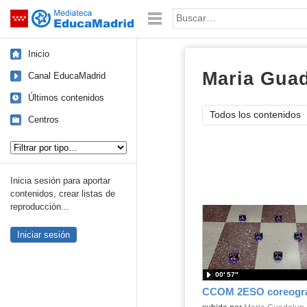
Mediateca de EducaMadrid
Saltar navegación
Palabra o frase:
Inicio
Maria Guad
Canal EducaMadrid
Últimos contenidos
Todos los contenidos
Centros
Tipo de contenido:
Inicia sesión para aportar
contenidos, crear listas de
reproducción...
Iniciar sesión
00′ 57″