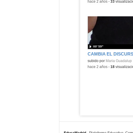
-
hace 2 años
-
33
visualizac
00′ 59″
Contenido educativo.
subido por
Maria Guadalup 
-
hace 2 años
-
18
visualizac