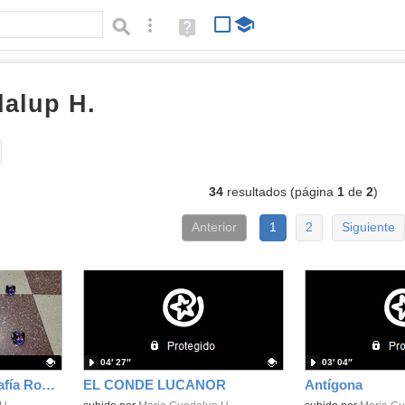
Búsqueda avanzada
Ayuda
(en
ventana
nueva)
alup H.
vídeos
Tipo de contenido:
34
resultados (página
1
de
2
)
Anterior
1
2
Siguiente
04′ 27″
03′ 04″
CCOM 2ESO coreografía Robots Maqueen
EL CONDE LUCANOR
Antígona