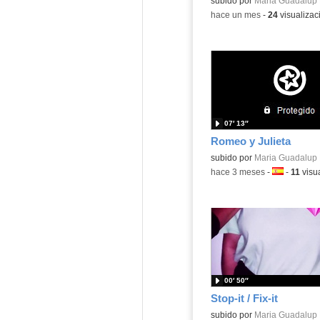
Contenido educativo.
subido por
Maria Guadalup 
-
hace un mes
-
24
visualizac
07′ 13″
Romeo y Julieta
Contenido educativo.
subido por
Maria Guadalup 
-
hace 3 meses
-
Idioma:
-
11
visu
00′ 50″
Stop-it / Fix-it
Contenido educativo.
subido por
Maria Guadalup 