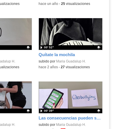
ualizaciones
-
hace un año
-
25
visualizaciones
00′ 52″
Quítate la mochila
.
adalup H.
Contenido educativo.
subido por
Maria Guadalup H.
ualizaciones
-
hace 2 años
-
27
visualizaciones
00′ 39″
Las consecuencias pueden ser motales
.
adalup H.
Contenido educativo.
subido por
Maria Guadalup H.