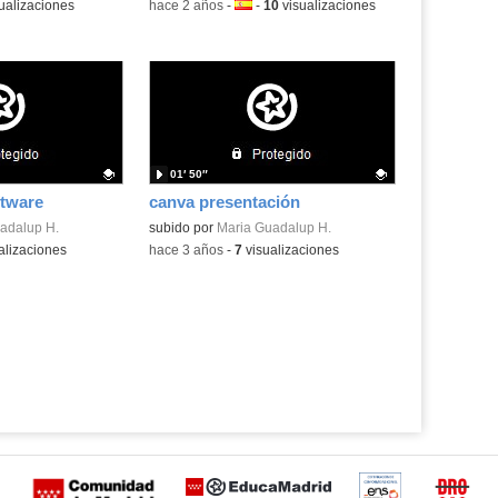
ualizaciones
-
hace 2 años
-
Idioma:
-
10
visualizaciones
01′ 50″
ftware
canva presentación
.
adalup H.
Contenido educativo.
subido por
Maria Guadalup H.
alizaciones
-
hace 3 años
-
7
visualizaciones