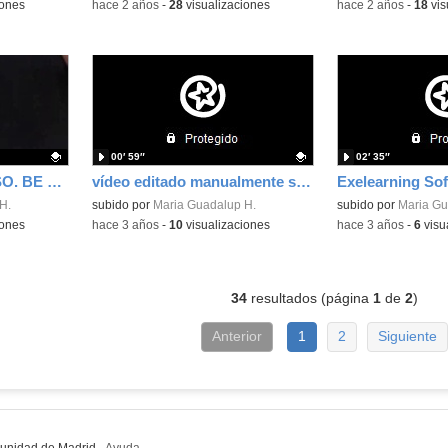
iones
-
hace 2 años
-
28
visualizaciones
-
hace 2 años
-
18
vis
00′ 59″
02′ 35″
CAMBIA EL DISCURSO. BE KIND
vídeo editado manualmente shotcut
Exelearning So
H.
Contenido educativo.
subido por
Maria Guadalup H.
Contenido educativo
subido por
Maria Gu
iones
-
hace 3 años
-
10
visualizaciones
-
hace 3 años
-
6
visu
34
resultados (página
1
de
2
)
Anterior
1
2
Siguiente