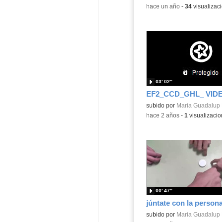
-
hace un año
-
34
visualizac
03′ 02″
EF2_CCD_GHL_ VID
subido por
Maria Guadalup 
-
hace 2 años
-
1
visualizaci
00′ 47″
Contenido educativo.
subido por
Maria Guadalup 