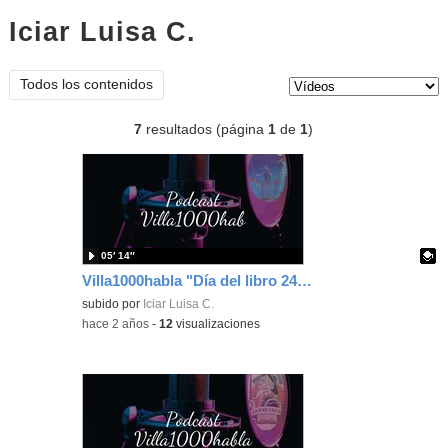
Iciar Luisa C.
vídeos
Tipo de contenido:
Todos los contenidos
7
resultados (página
1
de
1
)
05′ 14″
Villa1000habla "Día del libro 24" 6°
Contenido educativo.
subido por
Iciar Luisa C.
-
hace 2 años
-
12
visualizaciones