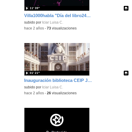
11′ 39″
Villa1000habla "Día del libro24" 5°
Contenido educativo.
subido por
Iciar Luisa C.
-
hace 2 años
-
73
visualizaciones
01′ 21″
Inauguración biblioteca CEIP Juan Pérez Villaamil (2024)
Contenido educativo.
subido por
Iciar Luisa C.
-
hace 2 años
-
26
visualizaciones