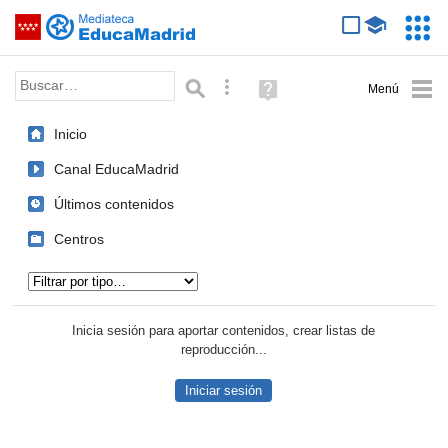
Mediateca de EducaMadrid
Saltar navegación
Servic
Educa
Palabra o frase:
Búsqueda avanzada
Ayuda
(en
ventana
Inicio
nueva)
Canal EducaMadrid
Últimos contenidos
Centros
Tipo de contenido:
Inicia sesión para aportar contenidos, crear listas de
reproducción...
Iniciar sesión