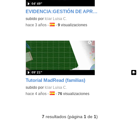
04′ 49″
EVIDENCIA:GESTIÓN DE APRENDIZAJE
subido por
Iciar Luisa C.
-
hace 3 años
-
Idioma:
-
9
visualizaciones
09′ 21″
Tutorial MadRead (familias)
Contenido educativo.
subido por
Iciar Luisa C.
-
hace 4 años
-
Idioma:
-
76
visualizaciones
7
resultados (página
1
de
1
)