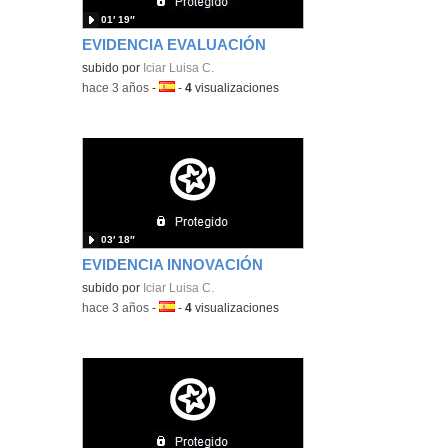
01′ 19″
EVIDENCIA EVALUACIÓN
subido por
Iciar Luisa C.
-
hace 3 años
-
Idioma:
-
4
visualizaciones
03′ 18″
EVIDENCIA INNOVACIÓN
subido por
Iciar Luisa C.
-
hace 3 años
-
Idioma:
-
4
visualizaciones