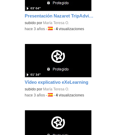
03′ 04″
Presentación Nazaret TripAdvisor
subido por
María Teresa O.
-
hace 3 años
-
Idioma:
-
4
visualizaciones
01′ 34″
Vídeo explicativo eXeLearning
subido por
María Teresa O.
-
hace 3 años
-
Idioma:
-
4
visualizaciones