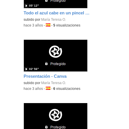
05′ 12″
Todo el azul cabe en un pincel subtitulado
subido por
María Teresa O.
-
hace 3 años
-
Idioma:
-
5
visualizaciones
02′ 56″
Presentación - Canva
subido por
María Teresa O.
-
hace 3 años
-
Idioma:
-
6
visualizaciones