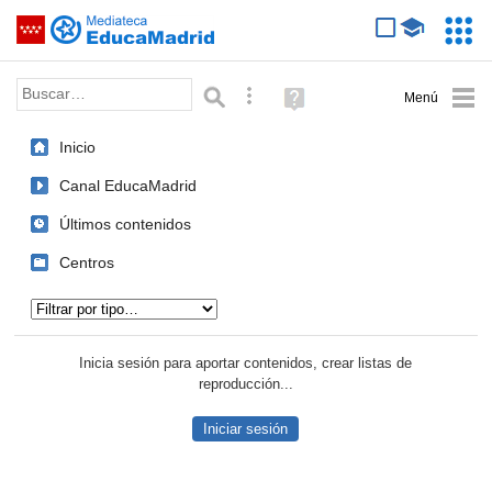
Mediateca de EducaMadrid
Saltar navegación
Servic
Educa
Palabra o frase:
Búsqueda avanzada
Ayuda
(en
ventana
Inicio
nueva)
Canal EducaMadrid
Últimos contenidos
Centros
Tipo de contenido:
Inicia sesión para aportar contenidos, crear listas de
reproducción...
Iniciar sesión