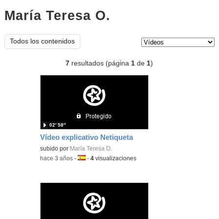
María Teresa O.
vídeos
Tipo de contenido:
Todos los contenidos
7
resultados (página
1
de
1
)
02′ 58″
Vídeo explicativo Netiqueta
subido por
María Teresa O.
-
hace 3 años
-
Idioma:
-
4
visualizaciones