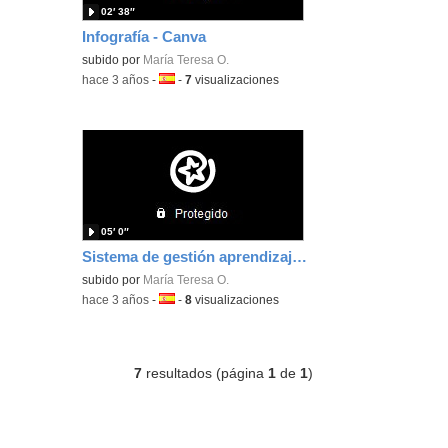
02′ 38″
Infografía - Canva
subido por
María Teresa O.
-
hace 3 años
-
Idioma:
-
7
visualizaciones
05′ 0″
Sistema de gestión aprendizaje - Google Classroom
subido por
María Teresa O.
-
hace 3 años
-
Idioma:
-
8
visualizaciones
7
resultados (página
1
de
1
)