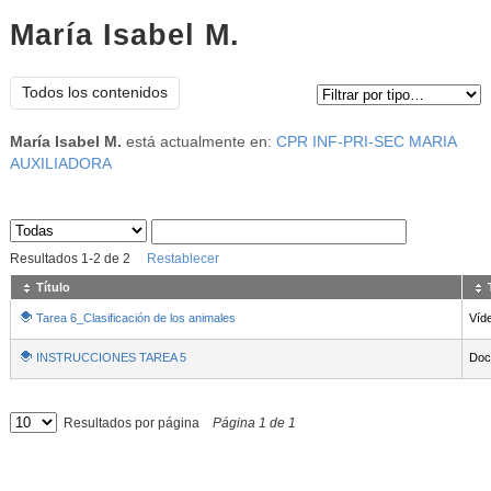
María Isabel M.
Tipo de contenido:
Todos los contenidos
María Isabel M.
está actualmente en:
CPR INF-PRI-SEC MARIA
AUXILIADORA
Sus archivos
:
Resultados
1
-
2
de
2
Restablecer
Título
Tarea 6_Clasificación de los animales
Víd
INSTRUCCIONES TAREA 5
Doc
Resultados por página
Página
1
de
1