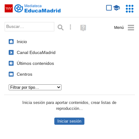
Mediateca de EducaMadrid
Saltar navegación
Servic
Educa
Palabra o frase:
Búsqueda avanzada
Ayuda
(en
ventana
Inicio
nueva)
Canal EducaMadrid
Últimos contenidos
Centros
Tipo de contenido:
Inicia sesión para aportar contenidos, crear listas de
reproducción...
Iniciar sesión