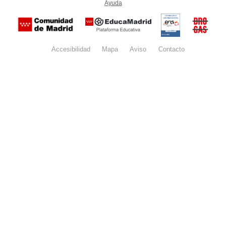
Ayuda
(en ventana nueva)
Certificación
Buzón
de
anónim
conformidad
del Pla
con el
Regiona
Esquema
contra l
Nacional de
Accesibilidad
Mapa
web
Aviso
legal
Contacto
Drogas 
Seguridad
la
(categoría
Comunid
MEDIA). El
de Madr
documento
se abrirá en
ventana
nueva.