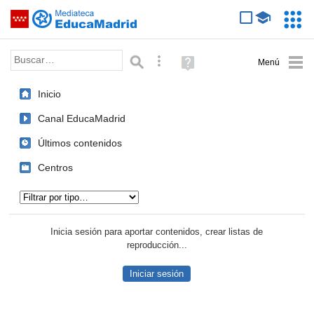
Mediateca de EducaMadrid
Saltar navegación
Servic
Educa
Palabra o frase:
Búsqueda avanzada
Ayuda
(en
ventana
Inicio
nueva)
Canal EducaMadrid
Últimos contenidos
Centros
Tipo de contenido:
Inicia sesión para aportar contenidos, crear listas de
reproducción...
Iniciar sesión