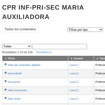
CPR INF-PRI-SEC MARIA
AUXILIADORA
Tipo de contenido:
Todos los contenidos
Sus archivos
:
Resultados
1
-
10
de
106
Restablecer
Título
Usuario
Tipo
Video de contenidos digitales
Laura C.
Profeso
tarea infantil
Laura C.
Profeso
Innovación
Laura C.
Profeso
Video innovación
Laura C.
Profeso
Aula virtual
Laura C.
Profeso