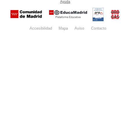
Ayuda
(en ventana nueva)
Certificación
Buzón
de
anónim
conformidad
del Pla
con el
Regiona
Esquema
contra l
Nacional de
Accesibilidad
Mapa
web
Aviso
legal
Contacto
Drogas 
Seguridad
la
(categoría
Comunid
MEDIA). El
de Madr
documento
se abrirá en
ventana
nueva.