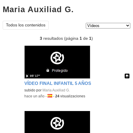
Maria Auxiliad G.
vídeos
Tipo de contenido:
Todos los contenidos
3
resultados (página
1
de
1
)
05′ 17″
VÍDEO FINAL INFANTIL 5 AÑOS
Contenido educativo.
subido por
Maria Auxiliad G.
-
hace un año
-
Idioma:
-
24
visualizaciones