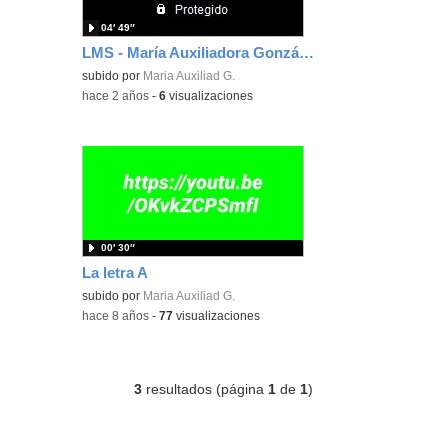
04′ 49″
LMS - María Auxiliadora González Huedo
subido por
Maria Auxiliad G.
-
hace 2 años
-
6
visualizaciones
00′ 30″
La letra A
subido por
Maria Auxiliad G.
-
hace 8 años
-
77
visualizaciones
3
resultados (página
1
de
1
)