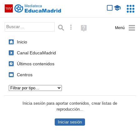
Mediateca de EducaMadrid
Saltar navegación
Servic
Educa
Palabra o frase:
Búsqueda avanzada
Ayuda
(en
ventana
Inicio
nueva)
Canal EducaMadrid
Últimos contenidos
Centros
Tipo de contenido:
Inicia sesión para aportar contenidos, crear listas de
reproducción...
Iniciar sesión