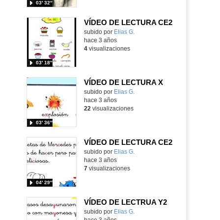
03′ 32″
VÍDEO DE LECTURA CE2
Contenido educativo.
subido por
Elias G.
-
hace 3 años
4
visualizaciones
03′ 18″
VÍDEO DE LECTURA X
Contenido educativo.
subido por
Elias G.
-
hace 3 años
22
visualizaciones
03′ 36″
VÍDEO DE LECTURA CE2
Contenido educativo.
subido por
Elias G.
-
hace 3 años
7
visualizaciones
04′ 29″
VÍDEO DE LECTRUA Y2
Contenido educativo.
subido por
Elias G.
-
hace 3 años