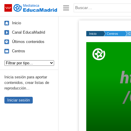
Mediateca de EducaMadrid
Saltar navegación
Palabra o frase:
Inicio
Canal EducaMadrid
Inicio
Centros
C
Últimos contenidos
Volume
50%
Centros
Tipo de contenido:
Inicia sesión para aportar
contenidos, crear listas de
reproducción...
Iniciar sesión