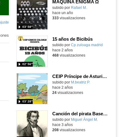
MÁQUINA ENIGMA Ω
Contenido educativo.
subido por
Rafael M.
-
hace un año
333
visualizaciones
Ajuste
de
03′ 58″
pantalla
iones
15 años de Bicibús
Contenido educativo.
subido por
Cp zuloaga madrid
-
hace 2 años
468
visualizaciones
02′ 56″
CEIP Príncipe de Asturias. Letra a letra. Fábula: La liebre y la tortuga.
Contenido educativo.
subido por
M.beatriz P.
-
hace 2 años
24
visualizaciones
03′ 28″
Canción del pirata Base Rap
Contenido educativo.
subido por
Miguel Ángel M.
-
hace 3 años
208
visualizaciones