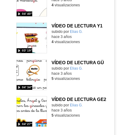
4
visualizaciones
04′ 40″
VÍDEO DE LECTURA Y1
Contenido educativo.
subido por
Elias G.
-
hace 3 años
4
visualizaciones
03′ 19″
VÍDEO DE LECTURA GÜ
Contenido educativo.
subido por
Elias G.
-
hace 3 años
5
visualizaciones
04′ 34″
VÍDEO DE LECTURA GE2
Contenido educativo.
subido por
Elias G.
-
hace 3 años
5
visualizaciones
04′ 27″