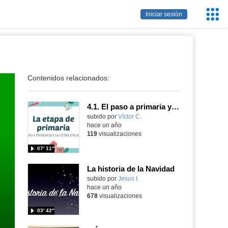
Servic
Iniciar sesión
Educa
Contenidos relacionados:
4.1. El paso a primaria y la letra enlazada
Contenido educativo.
subido por
Víctor C.
-
hace un año
119
visualizaciones
07′ 11″
La historia de la Navidad
Contenido educativo.
subido por
Jesus I.
-
hace un año
678
visualizaciones
03′ 42″