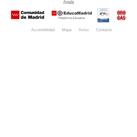
Ayuda
(en ventana nueva)
Certificación
Buzón
de
anónim
conformidad
del Pla
con el
Regiona
Esquema
contra l
Nacional de
Accesibilidad
Mapa
web
Aviso
legal
Contacto
Drogas 
Seguridad
la
(categoría
Comunid
MEDIA). El
de Madr
documento
se abrirá en
ventana
nueva.