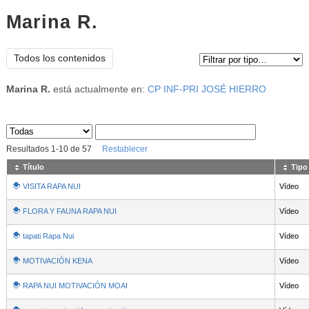
Marina R.
Tipo de contenido:
Todos los contenidos
Marina R.
está actualmente en:
CP INF-PRI JOSÉ HIERRO
Sus archivos
:
Resultados
1
-
10
de
57
Restablecer
Título
Tipo
VISITA RAPA NUI
Vídeo
FLORA Y FAUNA RAPA NUI
Vídeo
tapati Rapa Nui
Vídeo
MOTIVACIÓN KENA
Vídeo
RAPA NUI MOTIVACIÓN MOAI
Vídeo