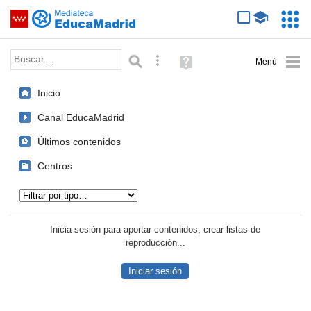
Mediateca de EducaMadrid
Saltar navegación
Servic
Educa
Palabra o frase:
Búsqueda avanzada
Ayuda
(en
ventana
Inicio
nueva)
Canal EducaMadrid
Últimos contenidos
Centros
Tipo de contenido:
Inicia sesión para aportar contenidos, crear listas de
reproducción...
Iniciar sesión