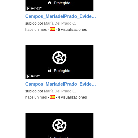
04′ 03″
Campos_MariadelPrado_EvidenciaArea_1
subido por
María Del Prado C.
-
hace un mes
-
Idioma:
-
5
visualizaciones
04′ 0″
Campos_MariadelPrado_EvidenciaArea_3
subido por
María Del Prado C.
-
hace un mes
-
Idioma:
-
4
visualizaciones