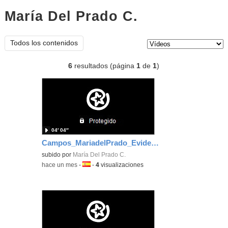
María Del Prado C.
vídeos
Tipo de contenido:
Todos los contenidos
6
resultados (página
1
de
1
)
04′ 04″
Campos_MariadelPrado_EvidenciaArea_6
subido por
María Del Prado C.
-
hace un mes
-
Idioma:
-
4
visualizaciones