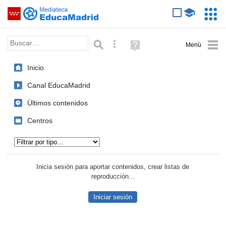
Mediateca de EducaMadrid
Saltar navegación
Servic
Educa
Palabra o frase:
Búsqueda avanzada
Ayuda
(en
ventana
Inicio
nueva)
Canal EducaMadrid
Últimos contenidos
Centros
Tipo de contenido:
Inicia sesión para aportar contenidos, crear listas de
reproducción...
Iniciar sesión