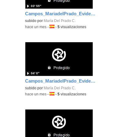
03′ 55″
Campos_MariadelPrado_EvidenciaArea_4
subido por
María Del Prado C.
-
hace un mes
-
Idioma:
-
5
visualizaciones
04′ 0″
Campos_MariadelPrado_EvidenciaArea_2
subido por
María Del Prado C.
-
hace un mes
-
Idioma:
-
5
visualizaciones