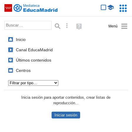
Mediateca de EducaMadrid
Saltar navegación
Servic
Educa
Palabra o frase:
Búsqueda avanzada
Ayuda
(en
ventana
Inicio
nueva)
Canal EducaMadrid
Últimos contenidos
Centros
Tipo de contenido:
Inicia sesión para aportar contenidos, crear listas de
reproducción...
Iniciar sesión