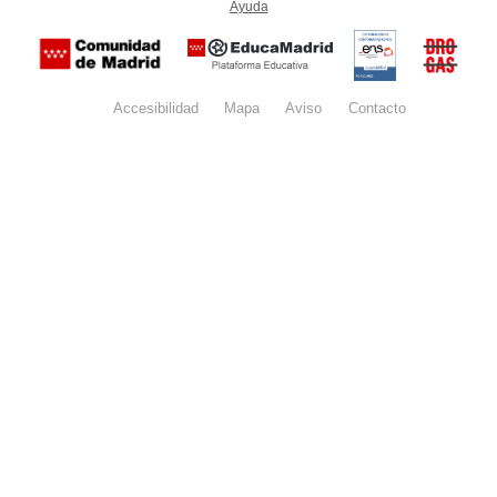
Ayuda
(en ventana nueva)
Certificación
Buzón
de
anónim
conformidad
del Pla
con el
Regiona
Esquema
contra l
Nacional de
Accesibilidad
Mapa
web
Aviso
legal
Contacto
Drogas 
Seguridad
la
(categoría
Comunid
MEDIA). El
de Madr
documento
se abrirá en
ventana
nueva.