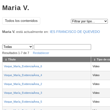
Maria V.
Tipo de contenido:
Todos los contenidos
Maria V.
está actualmente en:
IES FRANCISCO DE QUEVEDO
Sus archivos
:
Resultados
1
-
7
de
7
Restablecer
Título
Tipo de c
Vioque_María_EvidenciaÁrea_6
Vídeo
Vioque_María_EvidenciaÁrea_4
Vídeo
Vioque_María_EvidenciaÁrea_2
Vídeo
Vioque_María_EvidenciaÁrea_3
Vídeo
Vioque_María_EvidenciaÁrea_5
Vídeo