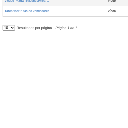
Vioque_María_EvidenciaÁrea_1
Vídeo
Tarea final: rutas de vendedores
Vídeo
Resultados por página
Página
1
de
1