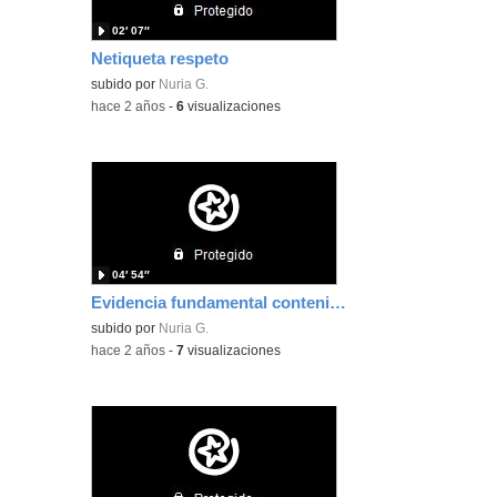
02′ 07″
Netiqueta respeto
subido por
Nuria G.
-
hace 2 años
-
6
visualizaciones
04′ 54″
Evidencia fundamental contenidos digitales Nuria Gutiérrez
subido por
Nuria G.
-
hace 2 años
-
7
visualizaciones