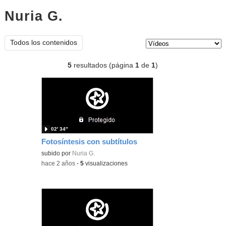
Nuria G.
vídeos
Tipo de contenido:
Todos los contenidos
5
resultados (página
1
de
1
)
02′ 34″
Fotosíntesis con subtítulos
subido por
Nuria G.
-
hace 2 años
-
5
visualizaciones