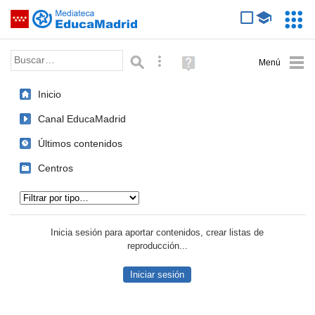
Mediateca de EducaMadrid
Saltar navegación
Servic
Educa
Palabra o frase:
Búsqueda avanzada
Ayuda
(en
ventana
Inicio
nueva)
Canal EducaMadrid
Últimos contenidos
Centros
Tipo de contenido:
Inicia sesión para aportar contenidos, crear listas de
reproducción...
Iniciar sesión