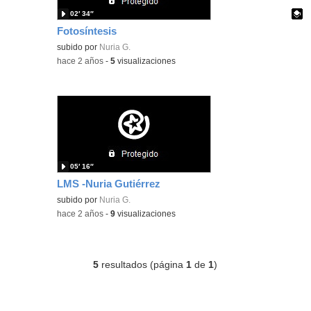
02′ 34″
Fotosíntesis
Contenido educativo.
subido por
Nuria G.
-
hace 2 años
-
5
visualizaciones
05′ 16″
LMS -Nuria Gutiérrez
subido por
Nuria G.
-
hace 2 años
-
9
visualizaciones
5
resultados (página
1
de
1
)