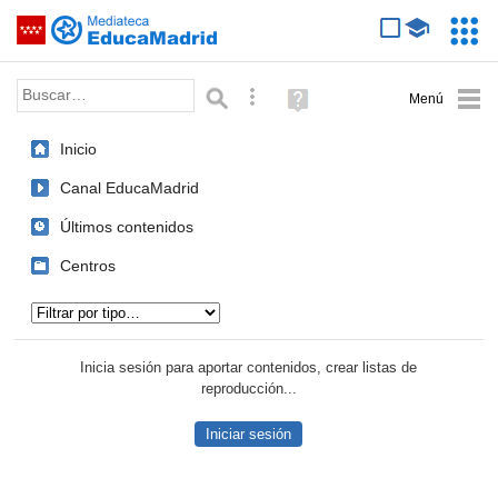
Mediateca de EducaMadrid
Saltar navegación
Servic
Educa
Palabra o frase:
Búsqueda avanzada
Ayuda
(en
ventana
Inicio
nueva)
Canal EducaMadrid
Últimos contenidos
Centros
Tipo de contenido:
Inicia sesión para aportar contenidos, crear listas de
reproducción...
Iniciar sesión