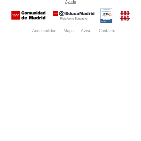
Ayuda
(en ventana nueva)
Certificación
Buzón
de
anónim
conformidad
del Pla
con el
Regiona
Esquema
contra l
Nacional de
Accesibilidad
Mapa
web
Aviso
legal
Contacto
Drogas 
Seguridad
la
(categoría
Comunid
MEDIA). El
de Madr
documento
se abrirá en
ventana
nueva.