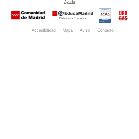
Ayuda
(en ventana nueva)
Certificación
Buzón
de
anónim
conformidad
del Pla
con el
Regiona
Esquema
contra l
Nacional de
Accesibilidad
Mapa
web
Aviso
legal
Contacto
Drogas 
Seguridad
la
(categoría
Comunid
MEDIA). El
de Madr
documento
se abrirá en
ventana
nueva.