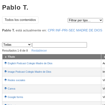
Pablo T.
Tipo de contenido:
Todos los contenidos
Pablo T.
está actualmente en:
CPR INF-PRI-SEC MADRE DE DIOS
Sus archivos
:
Resultados
1
-
8
de
8
Restablecer
Título
English Podcast Colegio Madre de Dios
- Contenido educativo
A
Image Podcast Colegio Madre de Dios
I
Redes sociales
V
Canva
V
Google forms
V