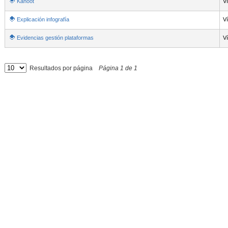
Kahoot
V
Explicación infografía
V
Evidencias gestión plataformas
V
Resultados por página
Página
1
de
1