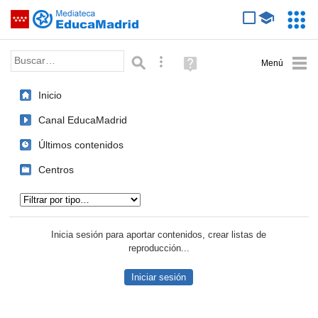
Mediateca de EducaMadrid
Saltar navegación
Servic
Educa
Palabra o frase:
Búsqueda avanzada
Ayuda
(en
ventana
Inicio
nueva)
Canal EducaMadrid
Últimos contenidos
Centros
Tipo de contenido:
Inicia sesión para aportar contenidos, crear listas de
reproducción...
Iniciar sesión