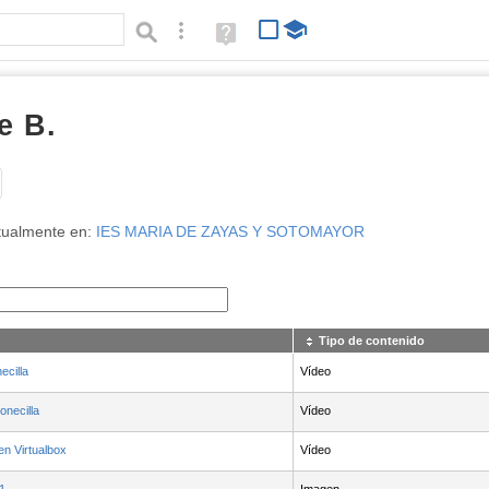
Búsqueda avanzada
Ayuda
(en
ventana
nueva)
e B.
Tipo de contenido:
tualmente en:
IES MARIA DE ZAYAS Y SOTOMAYOR
Tipo de contenido
ecilla
Vídeo
onecilla
Vídeo
en Virtualbox
Vídeo