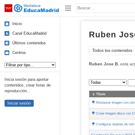
Mediateca de EducaMadrid
Saltar navegación
Palabra o frase:
Inicio
Ruben Jos
Canal EducaMadrid
Últimos contenidos
Todos los contenidos
Centros
Tipo de contenido:
Ruben Jose B.
está ac
Inicia sesión para aportar
Sus archivos
:
contenidos, crear listas de
reproducción...
Título
Restaurar imagen con clon
Iniciar sesión
Crear imagen disco con Cl
Configurar tarjetas de red 