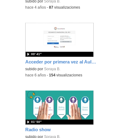
Contenido educativo.
subido por
Soraya B.
-
hace 4 años
-
87
visualizaciones
00′ 41″
Acceder por primera vez al Aula Virtual
subido por
Soraya B.
-
hace 6 años
-
154
visualizaciones
01′ 50″
Radio show
subido por
Soraya B.