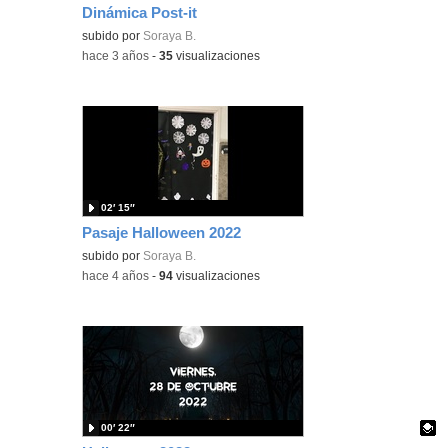
Dinámica Post-it
subido por
Soraya B.
-
hace 3 años
-
35
visualizaciones
02′ 15″
Pasaje Halloween 2022
subido por
Soraya B.
-
hace 4 años
-
94
visualizaciones
00′ 22″