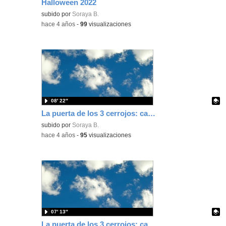
Halloween 2022
Contenido educativo.
subido por
Soraya B.
-
hace 4 años
-
99
visualizaciones
08′ 22″
La puerta de los 3 cerrojos: capítulo 5
Contenido educativo.
subido por
Soraya B.
-
hace 4 años
-
95
visualizaciones
07′ 13″
La puerta de los 3 cerrojos: capítulo 4