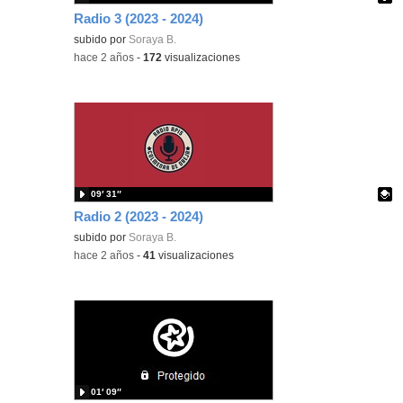
Radio 3 (2023 - 2024)
Contenido educativo.
subido por
Soraya B.
-
hace 2 años
-
172
visualizaciones
09′ 31″
Radio 2 (2023 - 2024)
Contenido educativo.
subido por
Soraya B.
-
hace 2 años
-
41
visualizaciones
01′ 09″