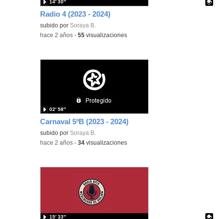
14′ 30″
Radio 4 (2023 - 2024)
Contenido educativo.
subido por
Soraya B.
-
hace 2 años
-
55
visualizaciones
02′ 58″
Carnaval 5ºB (2023 - 2024)
subido por
Soraya B.
-
hace 2 años
-
34
visualizaciones
15′ 33″