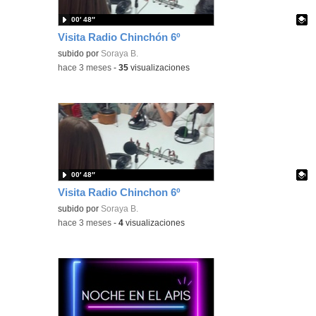
00′ 48″
Visita Radio Chinchón 6º
Contenido educativo.
subido por
Soraya B.
-
hace 3 meses
-
35
visualizaciones
00′ 48″
Visita Radio Chinchon 6º
Contenido educativo.
subido por
Soraya B.
-
hace 3 meses
-
4
visualizaciones