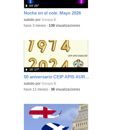
03′ 25″
Noche en el cole. Mayo 2026
subido por
Soraya B.
-
hace 3 meses
-
130
visualizaciones
15′ 17″
50 aniversario CEIP APIS AURELIAE
subido por
Soraya B.
-
hace 12 meses
-
36
visualizaciones