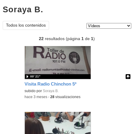
Soraya B.
vídeos
Tipo de contenido:
Todos los contenidos
22
resultados (página
1
de
1
)
00′ 21″
Visita Radio Chinchon 5º
Contenido educativo.
subido por
Soraya B.
-
hace 3 meses
-
28
visualizaciones