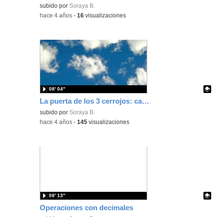
Contenido educativo.
subido por
Soraya B.
-
hace 4 años
-
16
visualizaciones
08′ 04″
La puerta de los 3 cerrojos: capítulo 1
Contenido educativo.
subido por
Soraya B.
-
hace 4 años
-
145
visualizaciones
08′ 13″
Operaciones con decimales