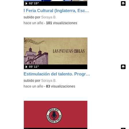
02′ 15″
I Feria Cultural (Inglaterra, Escocia, Gales)
Contenido educativo.
subido por
Soraya B.
-
hace un año
-
101
visualizaciones
05′ 11″
Estimulación del talento. Programa 1.
Contenido educativo.
subido por
Soraya B.
-
hace un año
-
83
visualizaciones