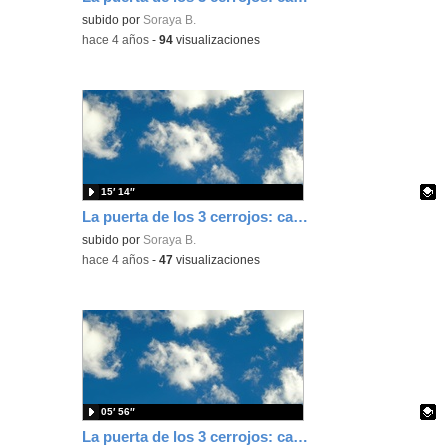
Contenido educativo.
subido por
Soraya B.
-
hace 4 años
-
94
visualizaciones
15′ 14″
La puerta de los 3 cerrojos: capítulo 3
Contenido educativo.
subido por
Soraya B.
-
hace 4 años
-
47
visualizaciones
05′ 56″
La puerta de los 3 cerrojos: capítulo 2