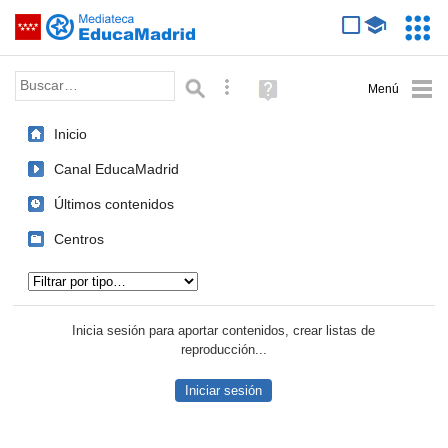
Mediateca de EducaMadrid
Saltar navegación
Servic
Educa
Palabra o frase:
Búsqueda avanzada
Ayuda
(en
ventana
Inicio
nueva)
Canal EducaMadrid
Últimos contenidos
Centros
Tipo de contenido:
Inicia sesión para aportar contenidos, crear listas de
reproducción...
Iniciar sesión