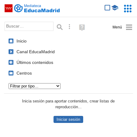
Mediateca de EducaMadrid
Saltar navegación
Servic
Educa
Palabra o frase:
Búsqueda avanzada
Ayuda
(en
ventana
Inicio
nueva)
Canal EducaMadrid
Últimos contenidos
Centros
Tipo de contenido:
Inicia sesión para aportar contenidos, crear listas de
reproducción...
Iniciar sesión