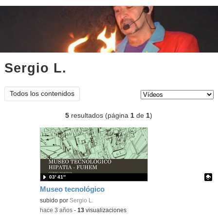
Sergio L.
vídeos
Tipo de contenido:
Todos los contenidos
5
resultados (página
1
de
1
)
03′ 41″
Museo tecnológico
Contenido educativo.
subido por
Sergio L.
-
hace 3 años
-
13
visualizaciones