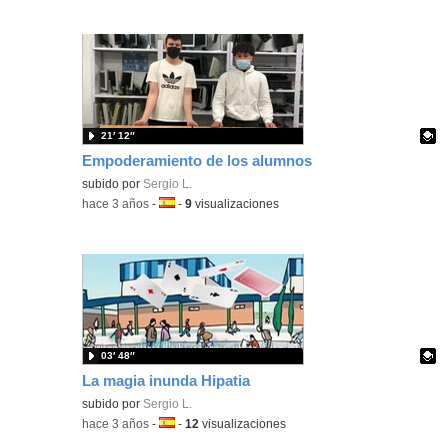
21′ 12″
Empoderamiento de los alumnos
Contenido educativo.
subido por
Sergio L.
-
hace 3 años
-
Idioma:
-
9
visualizaciones
03′ 48″
La magia inunda Hipatia
Contenido educativo.
subido por
Sergio L.
-
hace 3 años
-
Idioma:
-
12
visualizaciones