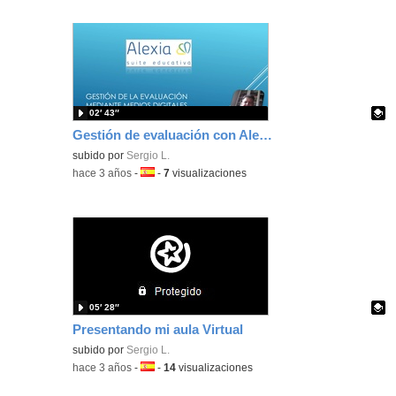
02′ 43″
Gestión de evaluación con Alexia.
Contenido educativo.
subido por
Sergio L.
-
hace 3 años
-
Idioma:
-
7
visualizaciones
05′ 28″
Presentando mi aula Virtual
Contenido educativo.
subido por
Sergio L.
-
hace 3 años
-
Idioma:
-
14
visualizaciones