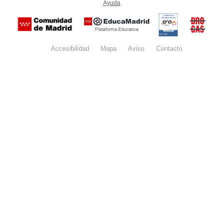
Ayuda
(en ventana nueva)
Certificación
Buzón
de
anónim
conformidad
del Pla
con el
Regiona
Esquema
contra l
Nacional de
Accesibilidad
Mapa
web
Aviso
legal
Contacto
Drogas 
Seguridad
la
(categoría
Comunid
MEDIA). El
de Madr
documento
se abrirá en
ventana
nueva.