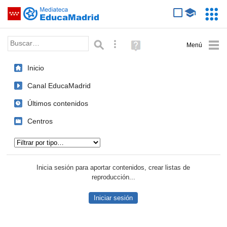
Mediateca de EducaMadrid
Saltar navegación
Servic
Educa
Palabra o frase:
Búsqueda avanzada
Ayuda
(en
ventana
Inicio
nueva)
Canal EducaMadrid
Últimos contenidos
Centros
Tipo de contenido:
Inicia sesión para aportar contenidos, crear listas de
reproducción...
Iniciar sesión