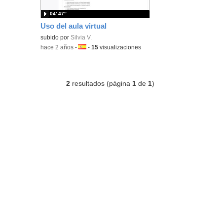
04′ 47″
Uso del aula virtual
subido por
Silvia V.
-
hace 2 años
-
Idioma:
-
15
visualizaciones
2
resultados (página
1
de
1
)