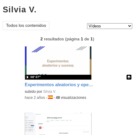
Silvia V.
vídeos
Tipo de contenido:
Todos los contenidos
2
resultados (página
1
de
1
)
08′ 07″
Experimentos aleatorios y operaciones con sucesos
Contenido educativo.
subido por
Silvia V.
-
hace 2 años
-
Idioma:
-
48
visualizaciones