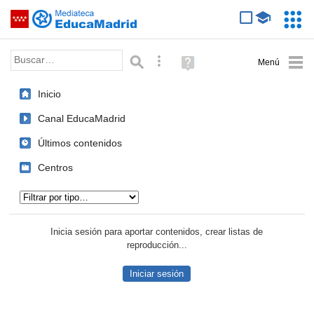
Mediateca de EducaMadrid
Saltar navegación
Servic
Educa
Palabra o frase:
Búsqueda avanzada
Ayuda
(en
ventana
Inicio
nueva)
Canal EducaMadrid
Últimos contenidos
Centros
Tipo de contenido:
Inicia sesión para aportar contenidos, crear listas de
reproducción...
Iniciar sesión