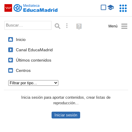
Mediateca de EducaMadrid
Saltar navegación
Servic
Educa
Palabra o frase:
Búsqueda avanzada
Ayuda
(en
ventana
Inicio
nueva)
Canal EducaMadrid
Últimos contenidos
Centros
Tipo de contenido:
Inicia sesión para aportar contenidos, crear listas de
reproducción...
Iniciar sesión