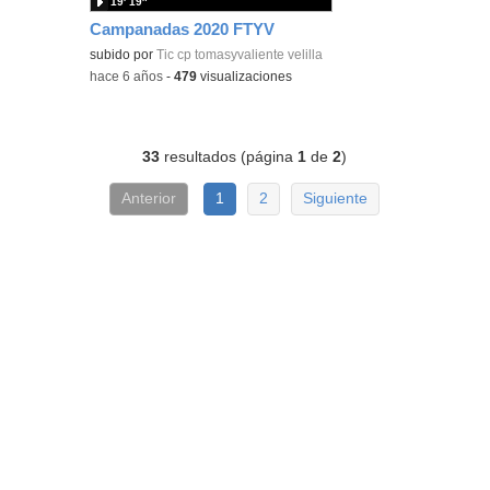
19′ 19″
Campanadas 2020 FTYV
subido por
Tic cp tomasyvaliente velilla
-
hace 6 años
-
479
visualizaciones
33
resultados (página
1
de
2
)
Anterior
1
2
Siguiente