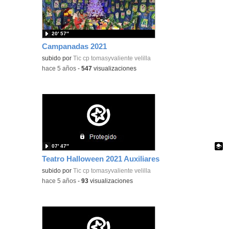
20′ 57″
Campanadas 2021
subido por
Tic cp tomasyvaliente velilla
-
hace 5 años
-
547
visualizaciones
07′ 47″
Teatro Halloween 2021 Auxiliares
Contenido educativo.
subido por
Tic cp tomasyvaliente velilla
-
hace 5 años
-
93
visualizaciones