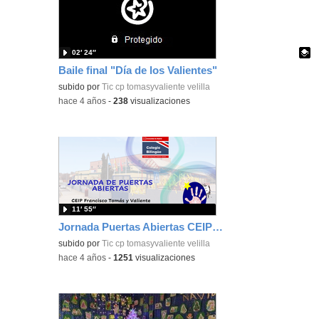
02′ 24″
Baile final "Día de los Valientes"
Contenido educativo.
subido por
Tic cp tomasyvaliente velilla
-
hace 4 años
-
238
visualizaciones
11′ 55″
Jornada Puertas Abiertas CEIP Francisco Tomás y Valiente
subido por
Tic cp tomasyvaliente velilla
-
hace 4 años
-
1251
visualizaciones