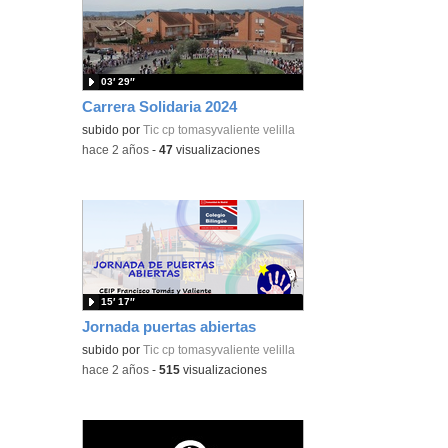
03′ 29″
Carrera Solidaria 2024
subido por
Tic cp tomasyvaliente velilla
-
hace 2 años
-
47
visualizaciones
15′ 17″
Jornada puertas abiertas
subido por
Tic cp tomasyvaliente velilla
-
hace 2 años
-
515
visualizaciones