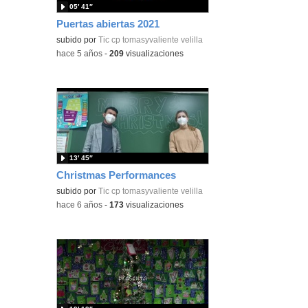
05′ 41″
Puertas abiertas 2021
subido por
Tic cp tomasyvaliente velilla
-
hace 5 años
-
209
visualizaciones
13′ 45″
Christmas Performances
subido por
Tic cp tomasyvaliente velilla
-
hace 6 años
-
173
visualizaciones