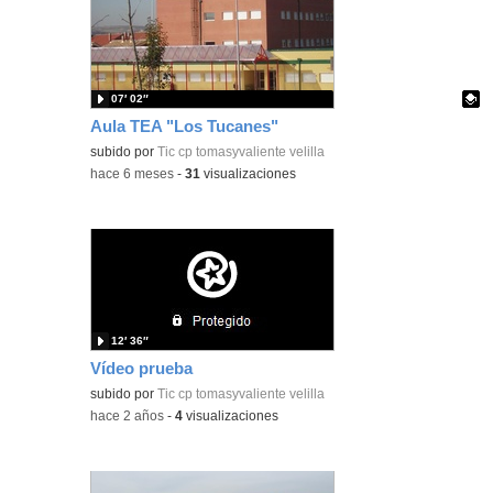
07′ 02″
Aula TEA "Los Tucanes"
Contenido educativo.
subido por
Tic cp tomasyvaliente velilla
-
hace 6 meses
-
31
visualizaciones
12′ 36″
Vídeo prueba
subido por
Tic cp tomasyvaliente velilla
-
hace 2 años
-
4
visualizaciones