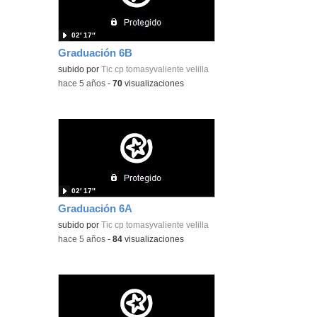
02′ 17″
Graduación 6B
subido por
Tic cp tomasyvaliente velilla
-
hace 5 años
-
70
visualizaciones
02′ 17″
Graduación 6A
subido por
Tic cp tomasyvaliente velilla
-
hace 5 años
-
84
visualizaciones