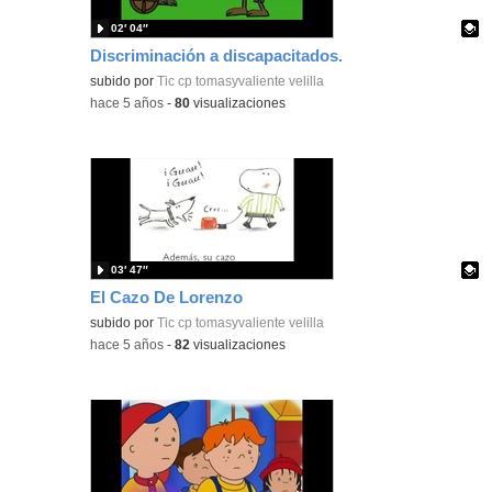
02′ 04″
Discriminación a discapacitados.
Contenido educativo.
subido por
Tic cp tomasyvaliente velilla
-
hace 5 años
-
80
visualizaciones
03′ 47″
El Cazo De Lorenzo
Contenido educativo.
subido por
Tic cp tomasyvaliente velilla
-
hace 5 años
-
82
visualizaciones