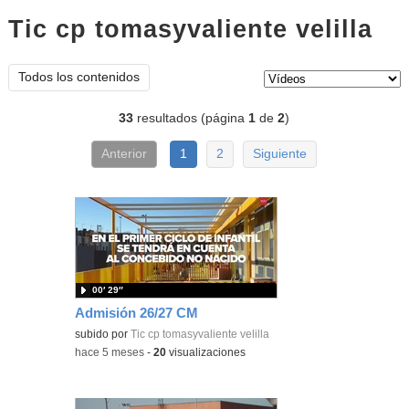
Tic cp tomasyvaliente velilla
víd
Tipo de contenido:
Todos los contenidos
33
resultados (página
1
de
2
)
Anterior
1
2
Siguiente
00′ 29″
Admisión 26/27 CM
subido por
Tic cp tomasyvaliente velilla
-
hace 5 meses
-
20
visualizaciones