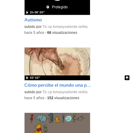
2h 08′ 20″
Autismo
subido por
Tic cp tomasyvaliente velilla
-
hace 5 años
-
66
visualizaciones
02′ 02″
Cómo percibe el mundo una persona con Autismo
Contenido educativo.
subido por
Tic cp tomasyvaliente velilla
-
hace 5 años
-
152
visualizaciones