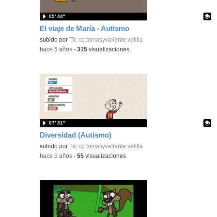
05′ 44″
El viaje de María - Autismo
Contenido educativo.
subido por
Tic cp tomasyvaliente velilla
-
hace 5 años
-
315
visualizaciones
07′ 31″
Diversidad (Autismo)
Contenido educativo.
subido por
Tic cp tomasyvaliente velilla
-
hace 5 años
-
55
visualizaciones