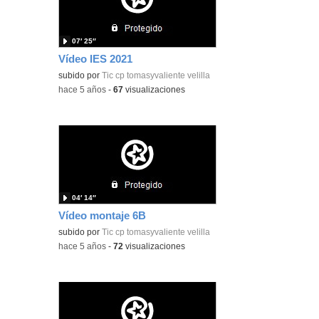
07′ 25″
Vídeo IES 2021
subido por
Tic cp tomasyvaliente velilla
-
hace 5 años
-
67
visualizaciones
04′ 14″
Vídeo montaje 6B
subido por
Tic cp tomasyvaliente velilla
-
hace 5 años
-
72
visualizaciones