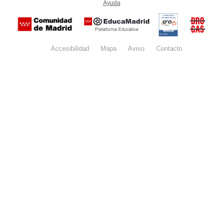
Ayuda
(en ventana nueva)
Certificación
Buzón
de
anónim
conformidad
del Pla
con el
Regiona
Esquema
contra l
Nacional de
Accesibilidad
Mapa
web
Aviso
legal
Contacto
Drogas 
Seguridad
la
(categoría
Comunid
MEDIA). El
de Madr
documento
se abrirá en
ventana
nueva.