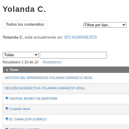
Yolanda C.
Tipo de contenido:
Todos los contenidos
Yolanda C.
está actualmente en:
IES HUMANEJOS
Sus archivos
:
Resultados
1
-
10
de
10
Restablecer
Título
GESTIÓN DEL APRENDIZAJE-YOLANDA CARRASCO VEGA
SECUENCIA DIDÁCTICA-YOLANDA CARRASCO VEGA
VISITA AL MUSEO DE ANATOMÍA
Creando nieve
EL CAMALEÓN QUÍMICO