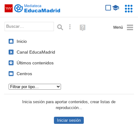
Mediateca de EducaMadrid
Saltar navegación
Servic
Educa
Palabra o frase:
Búsqueda avanzada
Ayuda
(en
ventana
Inicio
nueva)
Canal EducaMadrid
Últimos contenidos
Centros
Tipo de contenido:
Inicia sesión para aportar contenidos, crear listas de
reproducción...
Iniciar sesión