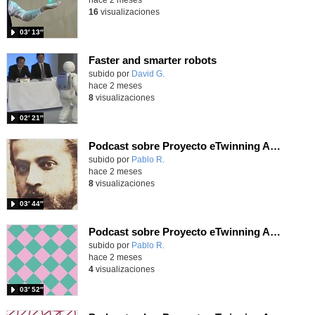
16
visualizaciones
03′ 13″
Faster and smarter robots
Contenido educativo.
subido por
David G.
-
hace 2 meses
8
visualizaciones
02′ 21″
Podcast sobre Proyecto eTwinning Antoni Gaudí nº 8 (en castellano)
Contenido educativo.
subido por
Pablo R.
-
hace 2 meses
8
visualizaciones
03′ 44″
Podcast sobre Proyecto eTwinning Antoni Gaudí nº 7 (en castellano)
Contenido educativo.
subido por
Pablo R.
-
hace 2 meses
4
visualizaciones
03′ 52″