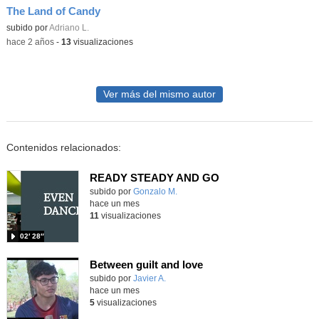
The Land of Candy
Contenido educativo.
subido por
Adriano L.
-
hace 2 años
-
13
visualizaciones
Ver más del mismo autor
Contenidos relacionados:
READY STEADY AND GO
Contenido educativo.
subido por
Gonzalo M.
-
hace un mes
11
visualizaciones
02′ 28″
Between guilt and love
subido por
Javier A.
-
hace un mes
5
visualizaciones