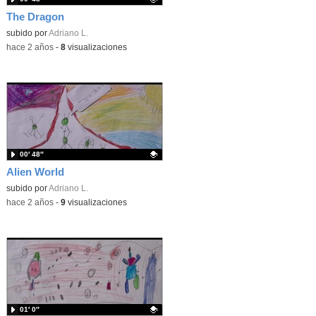
The Dragon
Contenido educativo.
subido por
Adriano L.
-
hace 2 años
-
8
visualizaciones
00′ 48″
Alien World
Contenido educativo.
subido por
Adriano L.
-
hace 2 años
-
9
visualizaciones
01′ 0″