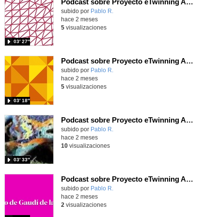
Podcast sobre Proyecto eTwinning Antoni Gaudí nº 6 (en castellano)
Contenido educativo.
subido por
Pablo R.
-
hace 2 meses
5
visualizaciones
03′ 27″
Podcast sobre Proyecto eTwinning Antoni Gaudí nº 5 (en castellano)
Contenido educativo.
subido por
Pablo R.
-
hace 2 meses
5
visualizaciones
03′ 18″
Podcast sobre Proyecto eTwinning Antoni Gaudí nº 4 (en castellano)
Contenido educativo.
subido por
Pablo R.
-
hace 2 meses
10
visualizaciones
03′ 33″
Podcast sobre Proyecto eTwinning Antoni Gaudí nº 3 (en castellano)
Contenido educativo.
subido por
Pablo R.
-
hace 2 meses
2
visualizaciones