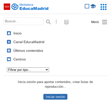
Mediateca de EducaMadrid
Saltar navegación
Servic
Educa
Palabra o frase:
Búsqueda avanzada
Ayuda
(en
ventana
Inicio
nueva)
Canal EducaMadrid
Últimos contenidos
Centros
Tipo de contenido:
Inicia sesión para aportar contenidos, crear listas de
reproducción...
Iniciar sesión