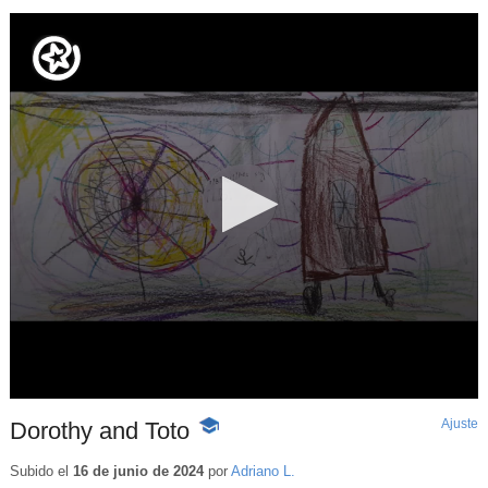
Ajuste
d
Dorothy and Toto
-
p
Contenido
educativo
Subido el
16 de junio de 2024
por
Adriano L.