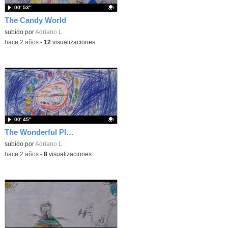
00′ 53″
The Candy World
Contenido educativo.
subido por
Adriano L.
-
hace 2 años
-
12
visualizaciones
00′ 45″
The Wonderful Planet
Contenido educativo.
subido por
Adriano L.
-
hace 2 años
-
8
visualizaciones