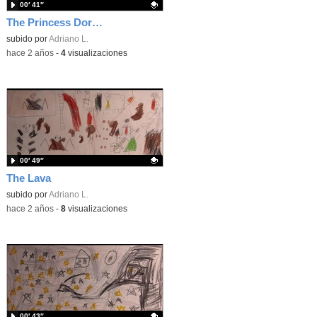
00′ 41″
The Princess Dorothy
Contenido educativo.
subido por
Adriano L.
-
hace 2 años
-
4
visualizaciones
00′ 49″
The Lava
Contenido educativo.
subido por
Adriano L.
-
hace 2 años
-
8
visualizaciones
00′ 43″