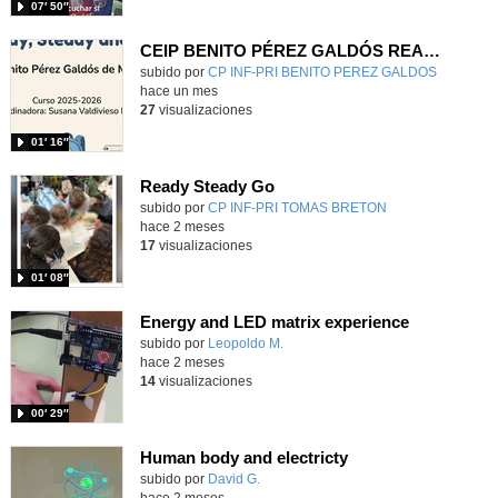
07′ 50″
CEIP BENITO PÉREZ GALDÓS READY, STEADY & GO
Contenido educativo.
subido por
CP INF-PRI BENITO PEREZ GALDOS
-
hace un mes
27
visualizaciones
01′ 16″
Ready Steady Go
Contenido educativo.
subido por
CP INF-PRI TOMAS BRETON
-
hace 2 meses
17
visualizaciones
01′ 08″
Energy and LED matrix experience
Contenido educativo.
subido por
Leopoldo M.
-
hace 2 meses
14
visualizaciones
00′ 29″
Human body and electricty
Contenido educativo.
subido por
David G.
-
hace 2 meses