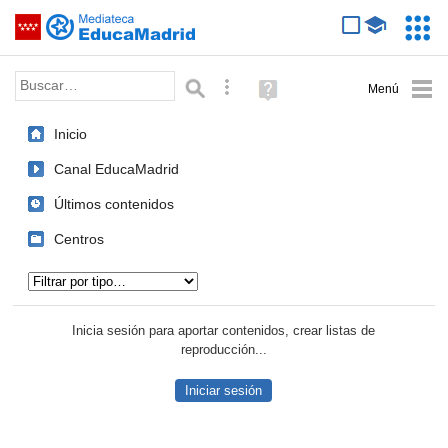
Mediateca de EducaMadrid
Saltar navegación
Servic
Educa
Palabra o frase:
Búsqueda avanzada
Ayuda
(en
ventana
Inicio
nueva)
Canal EducaMadrid
Últimos contenidos
Centros
Tipo de contenido:
Inicia sesión para aportar contenidos, crear listas de
reproducción...
Iniciar sesión