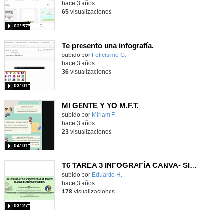
hace 3 años
65
visualizaciones
02′ 57″
Te presento una infografía.
Contenido educativo.
subido por
Felicisimo G.
-
hace 3 años
36
visualizaciones
03′ 01″
MI GENTE Y YO M.F.T.
Contenido educativo.
subido por
Miriam F.
-
hace 3 años
23
visualizaciones
04′ 01″
T6 TAREA 3 INFOGRAFÍA CANVA- SITUACIÓN DE APRENDIZAJE.
Contenido educativo.
subido por
Eduardo H.
-
hace 3 años
178
visualizaciones
03′ 27″