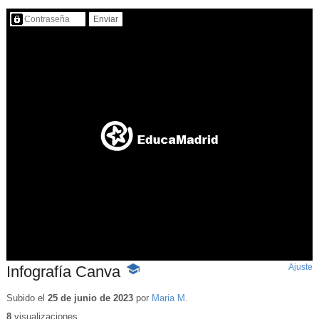
Contenido protegido…
Ajuste
d
Infografía Canva
-
p
Contenido
educativo
Subido el
25 de junio de 2023
por
Maria M.
8
visualizaciones