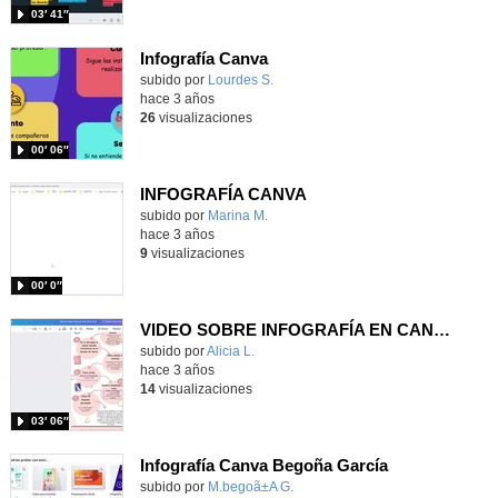
03′ 41″
Infografía Canva
Contenido educativo.
subido por
Lourdes S.
-
hace 3 años
26
visualizaciones
00′ 06″
INFOGRAFÍA CANVA
Contenido educativo.
subido por
Marina M.
-
hace 3 años
9
visualizaciones
00′ 0″
VIDEO SOBRE INFOGRAFÍA EN CANVA(PPVP)
Contenido educativo.
subido por
Alicia L.
-
hace 3 años
14
visualizaciones
03′ 06″
Infografía Canva Begoña García
subido por
M.begoã±A G.
-