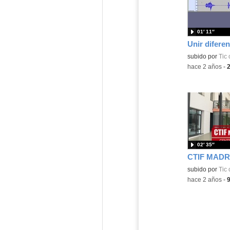
01′ 11″
subido por
Tic 
-
hace 2 años
-
02′ 35″
CTIF MADR
subido por
Tic 
-
hace 2 años
-