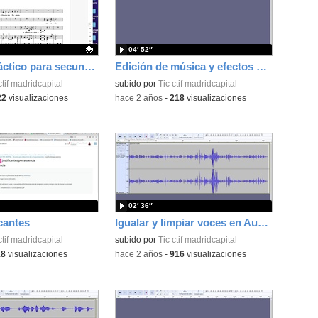
04′ 52″
Arreglo didáctico para secundaria de Alfonso Elorriaga
Edición de música y efectos con Audacity
ativo.
ctif madridcapital
subido por
Tic ctif madridcapital
22
visualizaciones
-
hace 2 años
-
218
visualizaciones
02′ 36″
icantes
Igualar y limpiar voces en Audacity
ctif madridcapital
subido por
Tic ctif madridcapital
18
visualizaciones
-
hace 2 años
-
916
visualizaciones