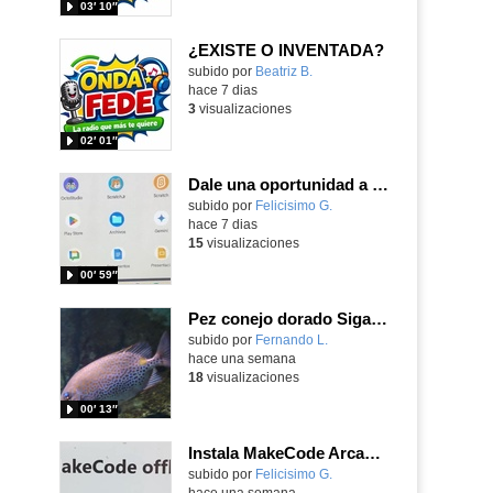
03′ 10″
¿EXISTE O INVENTADA?
Contenido educativo.
subido por
Beatriz B.
-
hace 7 dias
3
visualizaciones
02′ 01″
Dale una oportunidad a los Chromebooks y utiliza un proyector para realizar talleres si no tienes pantallas táctiles
Contenido educativo.
subido por
Felicisimo G.
-
hace 7 dias
15
visualizaciones
00′ 59″
Pez conejo dorado Siganus guttatus (Bloch, 1786)
Contenido educativo.
subido por
Fernando L.
-
hace una semana
18
visualizaciones
00′ 13″
Instala MakeCode Arcade para trabajar offline en tu tablet, ordenador, Chromebook
Contenido educativo.
subido por
Felicisimo G.
-
hace una semana