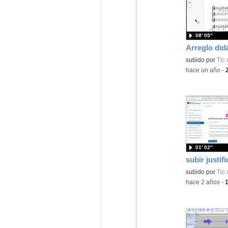
08′ 05″
Contenido educ
subido por
Tic 
-
hace un año
-
01′ 02″
subir justif
subido por
Tic 
-
hace 2 años
-