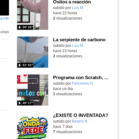
Ositos a reacción
Contenido educativo.
subido por
Luis M.
-
hace 22 horas
Ajuste
de
2
visualizaciones
pantalla
00′ 32″
iones
La serpiente de carbono
Contenido educativo.
subido por
Luis M.
-
hace 23 horas
2
visualizaciones
01′ 01″
Programa con Scratch, 8 diferentes juegos para vivir la emoción de los partidos de España en el mundial 2026
Contenido educativo.
subido por
Felicisimo G.
-
hace un dia
1
visualizaciones
40′ 17″
¿EXISTE O INVENTADA?
Contenido educativo.
subido por
Beatriz B.
-
hace 7 dias
7
visualizaciones