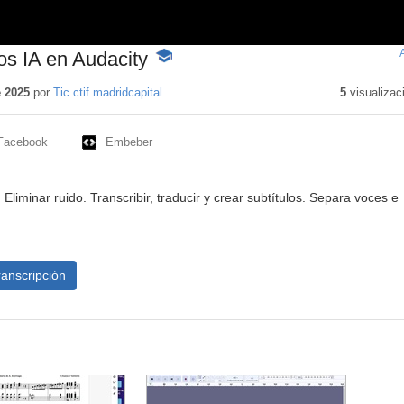
s IA en Audacity
-
Contenido
educativo
e 2025
por
Tic ctif madridcapital
5
visualizac
Facebook
Embeber
Eliminar ruido. Transcribir, traducir y crear subtítulos. Separa voces e
ranscripción