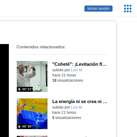
Servic
Iniciar sesión
Educa
Contenidos relacionados:
"Coheté": ¡Levitación flamígera!
Contenido educativo.
subido por
Luis M.
-
hace 21 horas
18
visualizaciones
00′ 21″
La energía ni se crea ni se destruye... ¡se experimenta! El Tierno en la Feria Madrid es Ciencia 2026
Contenido educativo.
subido por
Luis M.
-
hace 21 horas
5
visualizaciones
00′ 30″