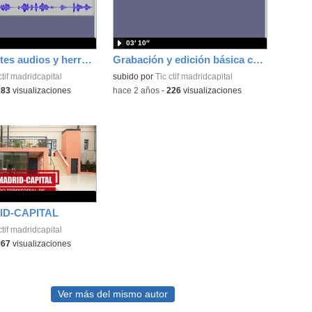
03′ 10″
Unir diferentes audios y herramienta lupa en Audacity
Grabación y edición básica con Audacity
ctif madridcapital
subido por
Tic ctif madridcapital
283
visualizaciones
-
hace 2 años
-
226
visualizaciones
ID-CAPITAL
ctif madridcapital
967
visualizaciones
Ver más del mismo autor