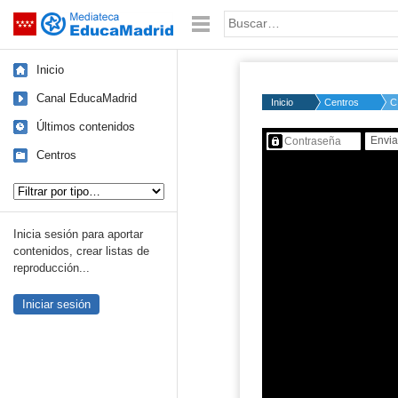
Mediateca de EducaMadrid
Saltar navegación
Palabra o frase:
Inicio
Canal EducaMadrid
Inicio
Centros
C
Últimos contenidos
Contenido protegido…
Centros
Tipo de contenido:
Inicia sesión para aportar
contenidos, crear listas de
reproducción...
Iniciar sesión