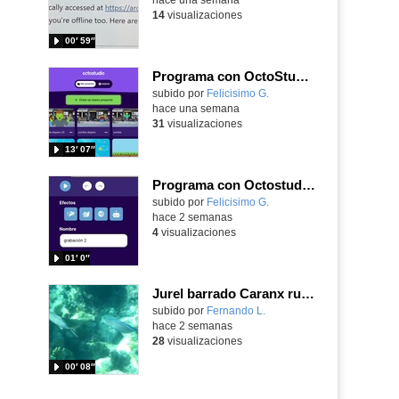
14
visualizaciones
00′ 59″
Programa con OctoStudio, un juego de disparos contra Zombies con un cargador basado en el House of the dead
Contenido educativo.
subido por
Felicisimo G.
-
hace una semana
31
visualizaciones
13′ 07″
Programa con Octostudio, una animación utilizando la cámara para una foto y audio y texto para comunicar.
Contenido educativo.
subido por
Felicisimo G.
-
hace 2 semanas
4
visualizaciones
01′ 0″
Jurel barrado Caranx ruber (Bloch, 1793)
Contenido educativo.
subido por
Fernando L.
-
hace 2 semanas
28
visualizaciones
00′ 08″