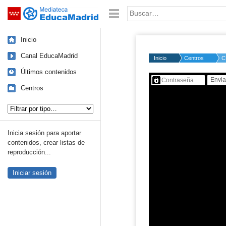
Mediateca de EducaMadrid
Saltar navegación
Palabra o frase:
Inicio
Canal EducaMadrid
Inicio
Centros
C
Últimos contenidos
Contenido protegido…
Centros
Tipo de contenido:
Inicia sesión para aportar
contenidos, crear listas de
reproducción...
Iniciar sesión