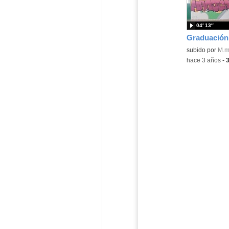
04′ 13″
Contenido educ
subido por
M.m
-
hace 3 años
-