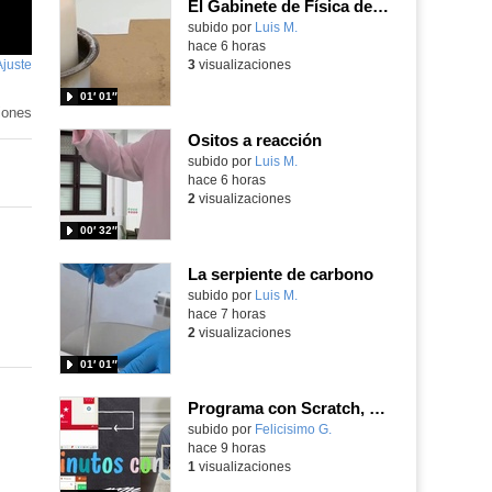
El Gabinete de Física del IES Enrique Tierno Galván de Parla (Curso 25-26)
Contenido educativo.
subido por
Luis M.
-
hace 6 horas
Ajuste
de
3
visualizaciones
pantalla
01′ 01″
iones
Ositos a reacción
Contenido educativo.
subido por
Luis M.
-
hace 6 horas
2
visualizaciones
00′ 32″
La serpiente de carbono
Contenido educativo.
subido por
Luis M.
-
hace 7 horas
2
visualizaciones
01′ 01″
Programa con Scratch, 8 diferentes juegos para vivir la emoción de los partidos de España en el mundial 2026
Contenido educativo.
subido por
Felicisimo G.
-
hace 9 horas
1
visualizaciones