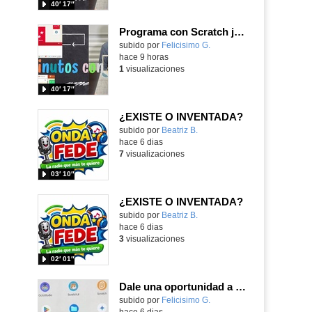
40′ 17″
Programa con Scratch juegos con los partidos del mundial 2026 ganados por España
Contenido educativo.
subido por
Felicisimo G.
-
hace 9 horas
1
visualizaciones
40′ 17″
¿EXISTE O INVENTADA?
Contenido educativo.
subido por
Beatriz B.
-
hace 6 dias
7
visualizaciones
03′ 10″
¿EXISTE O INVENTADA?
Contenido educativo.
subido por
Beatriz B.
-
hace 6 dias
3
visualizaciones
02′ 01″
Dale una oportunidad a los Chromebooks y utiliza un proyector para realizar talleres si no tienes pantallas táctiles
Contenido educativo.
subido por
Felicisimo G.
-
hace 6 dias