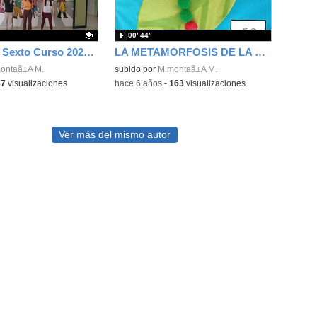
00′ 44″
Graduación Sexto Curso 2022-2023
LA METAMORFOSIS DE LA ORUGA GLOTONA
ativo.
ontaã±A M.
subido por
M.montaã±A M.
37
visualizaciones
-
hace 6 años
-
163
visualizaciones
Ver más del mismo autor