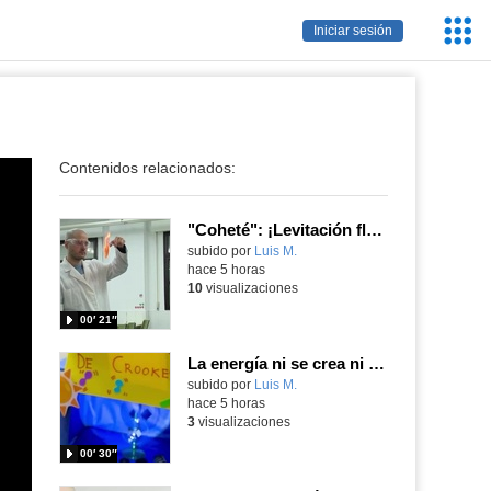
Servic
Iniciar sesión
Educa
Contenidos relacionados:
"Coheté": ¡Levitación flamígera!
Contenido educativo.
subido por
Luis M.
-
hace 5 horas
10
visualizaciones
00′ 21″
La energía ni se crea ni se destruye... ¡se experimenta! El Tierno en la Feria Madrid es Ciencia 2026
Contenido educativo.
subido por
Luis M.
-
hace 5 horas
3
visualizaciones
00′ 30″