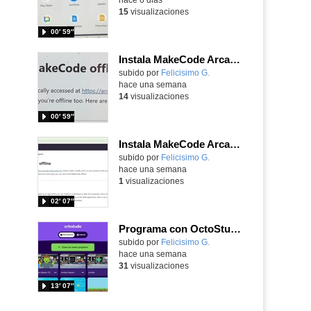
15
visualizaciones
00′ 59″
Instala MakeCode Arcade para trabajar offline en tu tablet, ordenador, Chromebook
Contenido educativo.
subido por
Felicisimo G.
-
hace una semana
14
visualizaciones
00′ 59″
Instala MakeCode Arcade offline para programar grandes juegos sin necesidad de Internet
Contenido educativo.
subido por
Felicisimo G.
-
hace una semana
1
visualizaciones
02′ 07″
Programa con OctoStudio, un juego de disparos contra Zombies con un cargador basado en el House of the dead
Contenido educativo.
subido por
Felicisimo G.
-
hace una semana
31
visualizaciones
13′ 07″