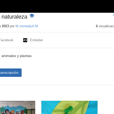
 naturaleza
-
Contenido
educativo
e 2023
por
M.montaã±A M.
6
visualizac
Facebook
Embeber
 animales y plantas.
ranscripción