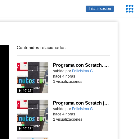
Servic
Iniciar sesión
Educa
Contenidos relacionados:
Programa con Scratch, 8 diferentes juegos para vivir la emoción de los partidos de España en el mundial 2026
Contenido educativo.
subido por
Felicisimo G.
-
hace 4 horas
1
visualizaciones
40′ 17″
Programa con Scratch juegos con los partidos del mundial 2026 ganados por España
Contenido educativo.
subido por
Felicisimo G.
-
hace 4 horas
1
visualizaciones
40′ 17″