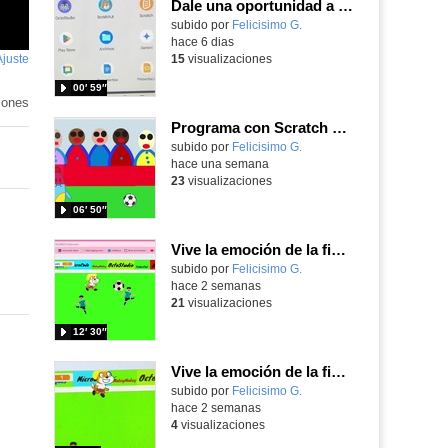
Dale una oportunidad a los Chromebooks y utiliza un proyector para realizar talleres si no tienes pantallas táctiles
Contenido educativo.
subido por
Felicisimo G.
-
hace 6 dias
Ajuste
de
15
visualizaciones
pantalla
00′ 59″
iones
Programa con Scratch Jr una barrera que se desplaza para dar sensación de movimiento
Contenido educativo.
subido por
Felicisimo G.
-
hace una semana
23
visualizaciones
06′ 50″
Vive la emoción de la final del mundial programando con Scratch, un juego de toques y esquivar contrarios
Contenido educativo.
subido por
Felicisimo G.
-
hace 2 semanas
21
visualizaciones
12′ 30″
Vive la emoción de la final del mundial 2026, programando con Scratch un juego de toques.
Contenido educativo.
subido por
Felicisimo G.
-
hace 2 semanas
4
visualizaciones