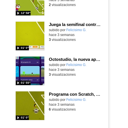
2
visualizaciones
12′ 58″
Juega la semifinal contra Francia con un juego utilizando el ángulo para centrar a Nico Williams
Contenido educativo.
subido por
Felicisimo G.
-
hace 3 semanas
3
visualizaciones
01′ 0″
Octostudio, la nueva app del MIT entre Scratch Jr y el Scratch de los mayores
Contenido educativo.
subido por
Felicisimo G.
-
hace 3 semanas
3
visualizaciones
01′ 55″
Programa con Scratch, un juego tipo frontón para vivir los cuartos de final contra Bélgica
Contenido educativo.
subido por
Felicisimo G.
-
hace 3 semanas
6
visualizaciones
01′ 0″