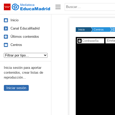
Mediateca de EducaMadrid
Saltar navegación
Palabra o frase:
Inicio
Canal EducaMadrid
Inicio
Centros
C
Últimos contenidos
Contenido protegido…
Centros
Tipo de contenido:
Inicia sesión para aportar
contenidos, crear listas de
reproducción...
Iniciar sesión