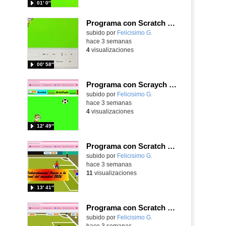
01′ 0″
Programa con Scratch un juego sanferminero con Mikel Merino evitando toros y dando toques al balón.
Contenido educativo.
subido por
Felicisimo G.
-
hace 3 semanas
4
visualizaciones
00′ 58″
Programa con Scraych un juego de persecuciones sanfermineras y añade dificultad conduciendo un balón.
Contenido educativo.
subido por
Felicisimo G.
-
hace 3 semanas
4
visualizaciones
12′ 49″
Programa con Scratch un juego para vivir la emoción de los centros desde la banda de España
Contenido educativo.
subido por
Felicisimo G.
-
hace 3 semanas
11
visualizaciones
13′ 41″
Programa con Scratch un juego para vivir la emoción del partido de España contra Belgica
Contenido educativo.
subido por
Felicisimo G.
-
hace 3 semanas