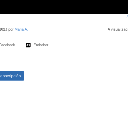
2023
por
Maria A.
4
visualizac
Facebook
Embeber
ranscripción