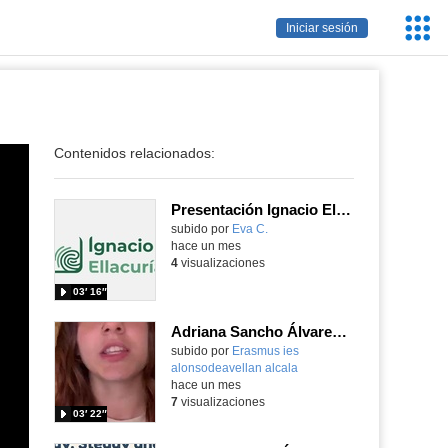
Servic
Iniciar sesión
Educa
Contenidos relacionados:
Presentación Ignacio Ellacuría al Enclave Social
Contenido educativo.
subido por
Eva C.
-
hace un mes
4
visualizaciones
03′ 16″
Adriana Sancho Álvarez - Integración Social - Roma - Italia 2026
subido por
Erasmus ies
alonsodeavellan alcala
-
hace un mes
7
visualizaciones
03′ 22″