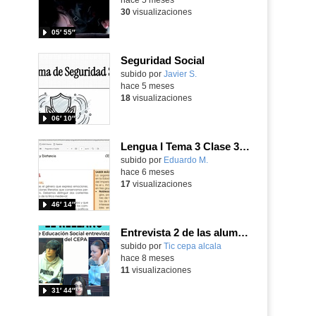
30
visualizaciones
05′ 55″
Seguridad Social
Contenido educativo.
subido por
Javier S.
-
hace 5 meses
18
visualizaciones
06′ 10″
Lengua I Tema 3 Clase 34 20260206 - Literatura medieval: contexto histórico-social. Lírica medieval popular (I)
Contenido educativo.
subido por
Eduardo M.
-
hace 6 meses
17
visualizaciones
46′ 14″
Entrevista 2 de las alumnas de Educación Social a alumnos del CEPA
subido por
Tic cepa alcala
-
hace 8 meses
11
visualizaciones
31′ 44″