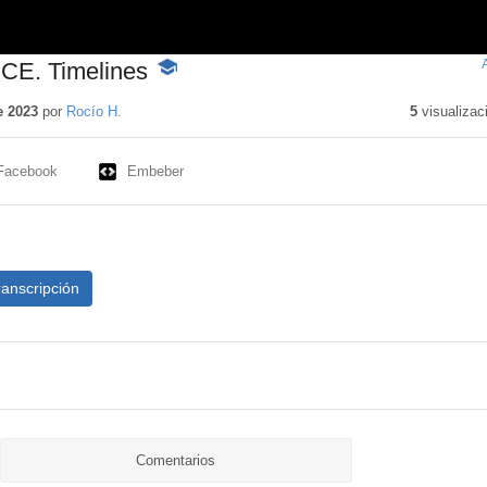
E. Timelines
-
Contenido
educativo
e 2023
por
Rocío H.
5
visualizac
Facebook
Embeber
ranscripción
Comentarios