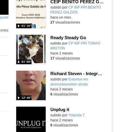
CEIP BENITO PÉREZ GALDÓS READY, STEADY & GO
Contenido educativo.
subido por
CP INF-PRI BENITO
PEREZ GALDOS
-
Ajuste
de
hace un mes
27
visualizaciones
pantalla
01′ 16″
iones
Ready Steady Go
Contenido educativo.
subido por
CP INF-PRI TOMAS
BRETON
-
hace 2 meses
17
visualizaciones
01′ 08″
Richard Steven - Integración Social - Roma - Italia 2026
subido por
Erasmus ies
alonsodeavellan alcala
-
hace 2 meses
6
visualizaciones
12′ 49″
Unplug it
Contenido educativo.
subido por
Yolanda T.
-
hace 2 meses
6
visualizaciones