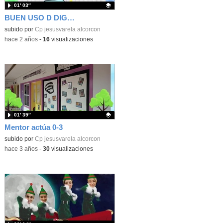
01′ 03″
BUEN USO D DIGITAL
Contenido educativo.
subido por
Cp jesusvarela alcorcon
-
hace 2 años
-
16
visualizaciones
01′ 39″
Mentor actúa 0-3
Contenido educativo.
subido por
Cp jesusvarela alcorcon
-
hace 3 años
-
30
visualizaciones