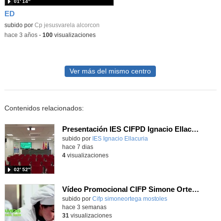
01′ 14″
ED
subido por
Cp jesusvarela alcorcon
-
hace 3 años
-
100
visualizaciones
Ver más del mismo centro
Contenidos relacionados:
Presentación IES CIFPD Ignacio Ellacuría
Contenido educativo.
subido por
IES Ignacio Ellacuria
-
hace 7 dias
4
visualizaciones
02′ 52″
Vídeo Promocional CIFP Simone Ortega
Contenido educativo.
subido por
Cifp simoneortega mostoles
-
hace 3 semanas
31
visualizaciones