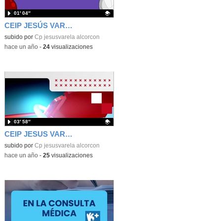
01′ 04″
CEIP JESÚS VARELA 6ºB CUÍDATE PLUS
Contenido educativo.
subido por
Cp jesusvarela alcorcon
-
hace un año
-
24
visualizaciones
03′ 58″
CEIP JESUS VARELA 5º CUÍDATE PLUS
Contenido educativo.
subido por
Cp jesusvarela alcorcon
-
hace un año
-
25
visualizaciones