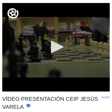
Ajuste
d
VÍDEO PRESENTACIÓN CEIP JESÚS
p
VARELA
-
Contenido