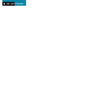
06′ 16″