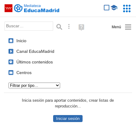
Mediateca de EducaMadrid
Saltar navegación
Servic
Educa
Palabra o frase:
Búsqueda avanzada
Ayuda
(en
ventana
Inicio
nueva)
Canal EducaMadrid
Últimos contenidos
Centros
Tipo de contenido:
Inicia sesión para aportar contenidos, crear listas de
reproducción...
Iniciar sesión