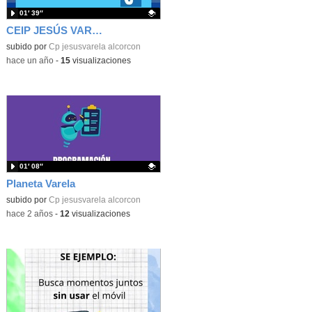
01′ 39″
CEIP JESÚS VARELA 6ºA CUÍDATE PLUS
Contenido educativo.
subido por
Cp jesusvarela alcorcon
-
hace un año
-
15
visualizaciones
01′ 08″
Planeta Varela
Contenido educativo.
subido por
Cp jesusvarela alcorcon
-
hace 2 años
-
12
visualizaciones