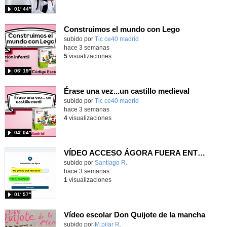
01′ 44″
Construimos el mundo con Lego
subido por
Tic ce40 madrid
-
hace 3 semanas
5
visualizaciones
06′ 19″
Érase una vez...un castillo medieval
subido por
Tic ce40 madrid
-
hace 3 semanas
4
visualizaciones
04′ 04″
VÍDEO ACCESO ÁGORA FUERA ENTORNO ESCUELA
Contenido educativo.
subido por
Santiago R.
-
hace 3 semanas
1
visualizaciones
01′ 57″
Vídeo escolar Don Quijote de la mancha
Contenido educativo.
subido por
M.pilar R.
-