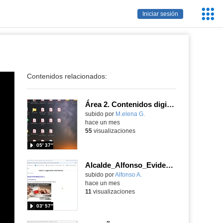
Servic
Iniciar sesión
Educa
Contenidos relacionados:
Área 2. Contenidos digitales
Contenido educativo.
subido por
M.elena G.
-
hace un mes
55
visualizaciones
05′ 37″
Alcalde_Alfonso_EvidenciaArea_2
Contenido educativo.
subido por
Alfonso A.
-
hace un mes
11
visualizaciones
03′ 57″