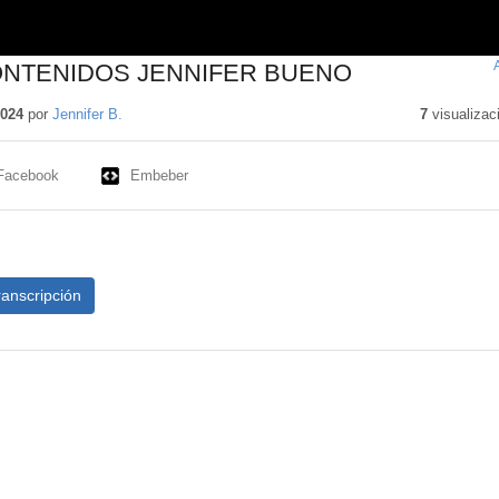
NTENIDOS JENNIFER BUENO
2024
por
Jennifer B.
7
visualizac
Facebook
Embeber
ranscripción