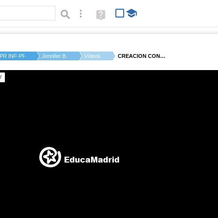
Búsqueda avanzada
Ayuda
(en
ventana
nueva)
PR INF-PRI SANTA CR...
Jennifer B.
Vídeos
CREACION CONTENIDOS ...