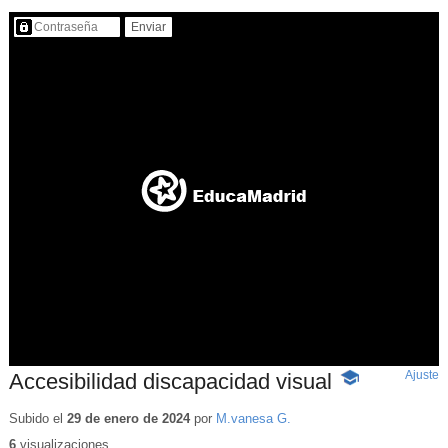
Contenido protegido…
Ajuste
d
Accesibilidad discapacidad visual
-
p
Contenido
educativo
Subido el
29 de enero de 2024
por
M.vanesa G.
6
visualizaciones