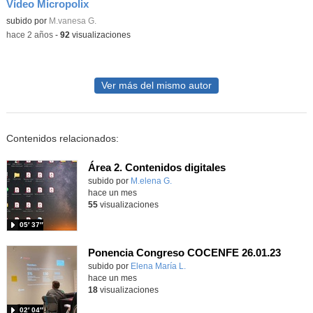
Vídeo Micropolix
Contenido educativo.
subido por
M.vanesa G.
-
hace 2 años
-
92
visualizaciones
Ver más del mismo autor
Contenidos relacionados:
Área 2. Contenidos digitales
Contenido educativo.
subido por
M.elena G.
-
hace un mes
55
visualizaciones
05′ 37″
Ponencia Congreso COCENFE 26.01.23
Contenido educativo.
subido por
Elena María L.
-
hace un mes
18
visualizaciones
02′ 04″