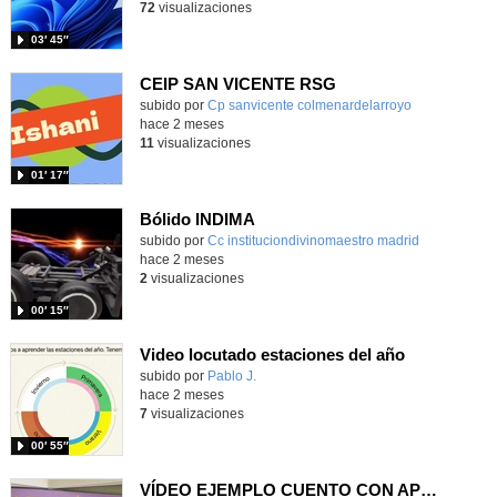
72
visualizaciones
03′ 45″
CEIP SAN VICENTE RSG
Contenido educativo.
subido por
Cp sanvicente colmenardelarroyo
-
hace 2 meses
11
visualizaciones
01′ 17″
Bólido INDIMA
Contenido educativo.
subido por
Cc instituciondivinomaestro madrid
-
hace 2 meses
2
visualizaciones
00′ 15″
Video locutado estaciones del año
Contenido educativo.
subido por
Pablo J.
-
hace 2 meses
7
visualizaciones
00′ 55″
VÍDEO EJEMPLO CUENTO CON APOYO VISUAL PAJARITA DE PAPEL