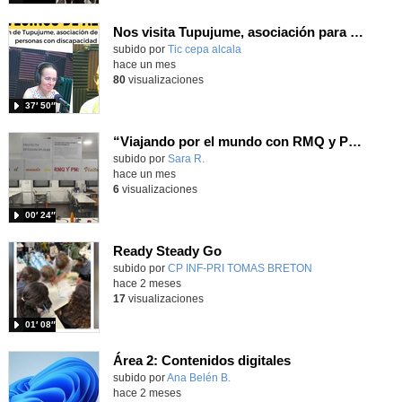
Nos visita Tupujume, asociación para personas con discapacidad
subido por
Tic cepa alcala
-
hace un mes
80
visualizaciones
37′ 50″
“Viajando por el mundo con RMQ y PM: Visitando monumentos”
Contenido educativo.
subido por
Sara R.
-
hace un mes
6
visualizaciones
00′ 24″
Ready Steady Go
Contenido educativo.
subido por
CP INF-PRI TOMAS BRETON
-
hace 2 meses
17
visualizaciones
01′ 08″
Área 2: Contenidos digitales
Contenido educativo.
subido por
Ana Belén B.
-
hace 2 meses