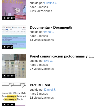
subido por
Cristina C.
-
hace 3 meses
6
visualizaciones
00′ 44″
Documentar - DocumentIr
Contenido educativo.
subido por
Irene C.
-
hace 3 meses
13
visualizaciones
04′ 0″
Panel comunicación pictogramas y LSE patio primaria.
subido por
Eva O.
-
hace 3 meses
27
visualizaciones
00′ 20″
PROBLEMA
Contenido educativo.
subido por
Daniel J.
-
hace 5 meses
12
visualizaciones
04′ 28″