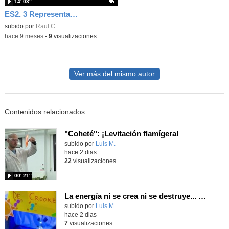
14′ 03″
ES2. 3 Representaciones gráficas. Ejercicios 3 y 4 resueltos
Contenido educativo.
subido por
Raul C.
-
hace 9 meses
-
9
visualizaciones
Ver más del mismo autor
Contenidos relacionados:
"Coheté": ¡Levitación flamígera!
Contenido educativo.
subido por
Luis M.
-
hace 2 dias
22
visualizaciones
00′ 21″
La energía ni se crea ni se destruye... ¡se experimenta! El Tierno en la Feria Madrid es Ciencia 2026
Contenido educativo.
subido por
Luis M.
-
hace 2 dias
7
visualizaciones