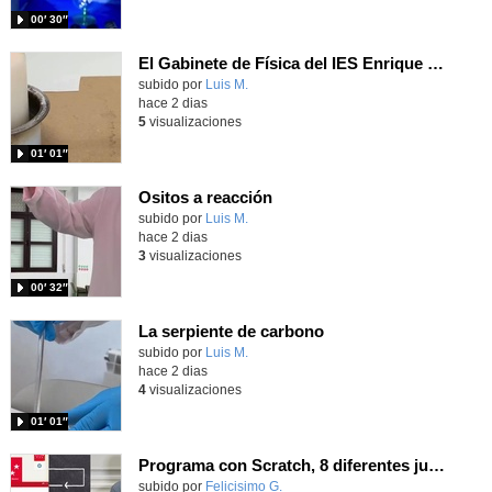
00′ 30″
El Gabinete de Física del IES Enrique Tierno Galván de Parla (Curso 25-26)
Contenido educativo.
subido por
Luis M.
-
hace 2 dias
5
visualizaciones
01′ 01″
Ositos a reacción
Contenido educativo.
subido por
Luis M.
-
hace 2 dias
3
visualizaciones
00′ 32″
La serpiente de carbono
Contenido educativo.
subido por
Luis M.
-
hace 2 dias
4
visualizaciones
01′ 01″
Programa con Scratch, 8 diferentes juegos para vivir la emoción de los partidos de España en el mundial 2026
Contenido educativo.
subido por
Felicisimo G.
-