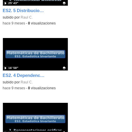
25′ 43″
ES2. 5 Distribuciones marginales. Ejercicios 5-7 resueltos
Contenido educativo.
subido por
Raul C.
-
hace 9 meses
-
8
visualizaciones
16′ 58″
ES2. 4 Dependencia y correlación
Contenido educativo.
subido por
Raul C.
-
hace 9 meses
-
8
visualizaciones