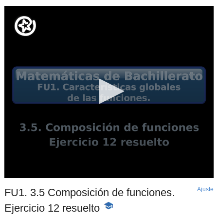
Ajuste
d
FU1. 3.5 Composición de funciones.
p
Ejercicio 12 resuelto
-
Contenido