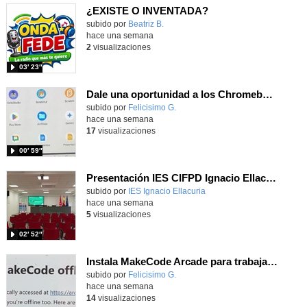
¿EXISTE O INVENTADA?
Contenido educativo.
subido por
Beatriz B.
-
hace una semana
2
visualizaciones
03′ 23″
Dale una oportunidad a los Chromebooks y utiliza un proyector para realizar talleres si no tienes pantallas táctiles
Contenido educativo.
subido por
Felicisimo G.
-
hace una semana
17
visualizaciones
00′ 59″
Presentación IES CIFPD Ignacio Ellacuría
Contenido educativo.
subido por
IES Ignacio Ellacuria
-
hace una semana
5
visualizaciones
02′ 52″
Instala MakeCode Arcade para trabajar offline en tu tablet, ordenador, Chromebook
Contenido educativo.
subido por
Felicisimo G.
-
hace una semana
14
visualizaciones