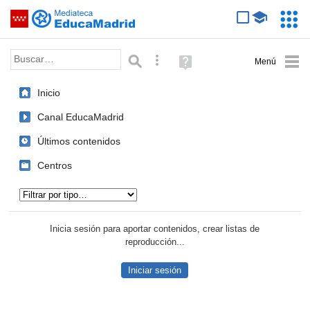
Mediateca de EducaMadrid
Saltar navegación
Servic
Educa
Palabra o frase:
Búsqueda avanzada
Ayuda
(en
ventana
Inicio
nueva)
Canal EducaMadrid
Últimos contenidos
Centros
Tipo de contenido:
Inicia sesión para aportar contenidos, crear listas de
reproducción...
Iniciar sesión