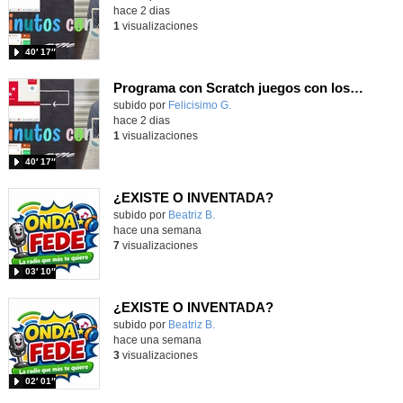
hace 2 dias
1
visualizaciones
40′ 17″
Programa con Scratch juegos con los partidos del mundial 2026 ganados por España
Contenido educativo.
subido por
Felicisimo G.
-
hace 2 dias
1
visualizaciones
40′ 17″
¿EXISTE O INVENTADA?
Contenido educativo.
subido por
Beatriz B.
-
hace una semana
7
visualizaciones
03′ 10″
¿EXISTE O INVENTADA?
Contenido educativo.
subido por
Beatriz B.
-
hace una semana
3
visualizaciones
02′ 01″