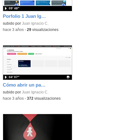
09′ 48″
Porfolio 1 Juan Ignacio Cubero
subido por
Juan Ignacio C.
-
hace 3 años
-
29
visualizaciones
04′ 07″
Cómo abrir un padlet
Contenido educativo.
subido por
Juan Ignacio C.
-
hace 3 años
-
372
visualizaciones