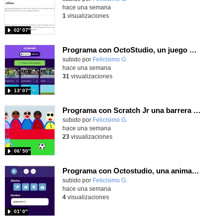
hace una semana
1
visualizaciones
02′ 07″
Programa con OctoStudio, un juego de disparos contra Zombies con un cargador basado en el House of the dead
Contenido educativo.
subido por
Felicisimo G.
-
hace una semana
31
visualizaciones
13′ 07″
Programa con Scratch Jr una barrera que se desplaza para dar sensación de movimiento
Contenido educativo.
subido por
Felicisimo G.
-
hace una semana
23
visualizaciones
06′ 50″
Programa con Octostudio, una animación utilizando la cámara para una foto y audio y texto para comunicar.
Contenido educativo.
subido por
Felicisimo G.
-
hace una semana
4
visualizaciones
01′ 0″