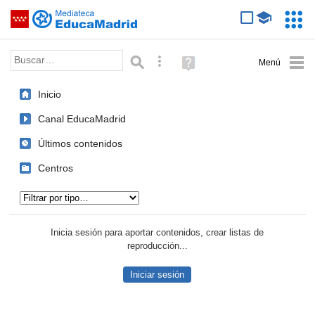
Mediateca de EducaMadrid
Saltar navegación
Servic
Educa
Palabra o frase:
Búsqueda avanzada
Ayuda
(en
ventana
Inicio
nueva)
Canal EducaMadrid
Últimos contenidos
Centros
Tipo de contenido:
Inicia sesión para aportar contenidos, crear listas de
reproducción...
Iniciar sesión