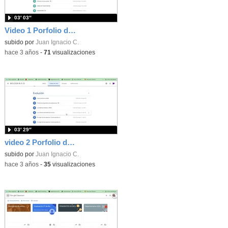
03′ 03″
Video 1 Porfolio digital docente
subido por
Juan Ignacio C.
-
hace 3 años
-
71
visualizaciones
03′ 29″
video 2 Porfolio docente
subido por
Juan Ignacio C.
-
hace 3 años
-
35
visualizaciones