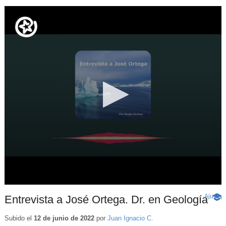
Ajuste
d
Entrevista a José Ortega. Dr. en Geología
-
p
Cont
educ
Subido el
12 de junio de 2022
por
Juan Ignacio C.