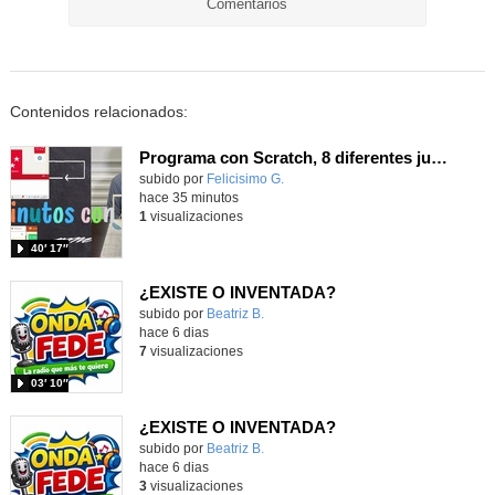
Comentarios
Contenidos relacionados:
Programa con Scratch, 8 diferentes juegos para vivir la emoción de los partidos de España en el mundial 2026
Contenido educativo.
subido por
Felicisimo G.
-
hace 35 minutos
1
visualizaciones
40′ 17″
¿EXISTE O INVENTADA?
Contenido educativo.
subido por
Beatriz B.
-
hace 6 dias
7
visualizaciones
03′ 10″
¿EXISTE O INVENTADA?
Contenido educativo.
subido por
Beatriz B.
-
hace 6 dias
3
visualizaciones