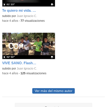
01′ 23″
Te quiero mi vida. DONA
Contenido educativo.
subido por
Juan Ignacio C.
-
hace 4 años
-
77
visualizaciones
02′ 50″
VIVE SANO. Flash Move
Contenido educativo.
subido por
Juan Ignacio C.
-
hace 4 años
-
125
visualizaciones
Ver más del mismo autor