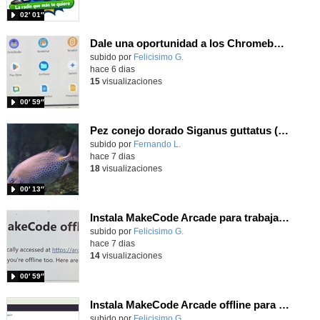
02′ 01″
Dale una oportunidad a los Chromebooks y utiliza un proyector para realizar talleres si no tienes pantallas táctiles
Contenido educativo.
subido por
Felicisimo G.
-
hace 6 dias
15
visualizaciones
00′ 59″
Pez conejo dorado Siganus guttatus (Bloch, 1786)
Contenido educativo.
subido por
Fernando L.
-
hace 7 dias
18
visualizaciones
00′ 13″
Instala MakeCode Arcade para trabajar offline en tu tablet, ordenador, Chromebook
Contenido educativo.
subido por
Felicisimo G.
-
hace 7 dias
14
visualizaciones
00′ 59″
Instala MakeCode Arcade offline para programar grandes juegos sin necesidad de Internet
Contenido educativo.
subido por
Felicisimo G.
-