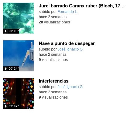
Jurel barrado Caranx ruber (Bloch, 1793)
Contenido educativo.
subido por
Fernando L.
-
hace 2 semanas
28
visualizaciones
00′ 08″
Nave a punto de despegar
Contenido educativo.
subido por
José Ignacio G.
-
hace 2 semanas
9
visualizaciones
00′ 24″
Interferencias
Contenido educativo.
subido por
José Ignacio G.
-
hace 2 semanas
9
visualizaciones
02′ 47″