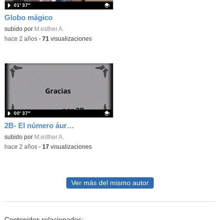
01′ 37″
Globo mágico
Contenido educativo.
subido por
M.esther A.
-
hace 2 años
-
71
visualizaciones
00′ 37″
2B- El número áureo y Fibonacci.
Contenido educativo.
subido por
M.esther A.
-
hace 2 años
-
17
visualizaciones
Ver más del mismo autor
Contenidos relacionados: