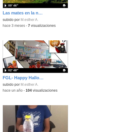
00′ 46″
Las mates en la naturaleza
Contenido educativo.
subido por
M.esther A.
-
hace 3 meses
-
7
visualizaciones
02′ 48″
FGL- Happy Halloween 24
Contenido educativo.
subido por
M.esther A.
-
hace un año
-
104
visualizaciones