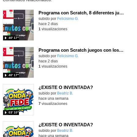
Programa con Scratch, 8 diferentes juegos para vivir la emoción de los partidos de España en el mundial 2026
Contenido educativo.
subido por
Felicisimo G.
-
hace 2 dias
1
visualizaciones
40′ 17″
Programa con Scratch juegos con los partidos del mundial 2026 ganados por España
Contenido educativo.
subido por
Felicisimo G.
-
hace 2 dias
1
visualizaciones
40′ 17″
¿EXISTE O INVENTADA?
Contenido educativo.
subido por
Beatriz B.
-
hace una semana
7
visualizaciones
03′ 10″
¿EXISTE O INVENTADA?
Contenido educativo.
subido por
Beatriz B.
-
hace una semana