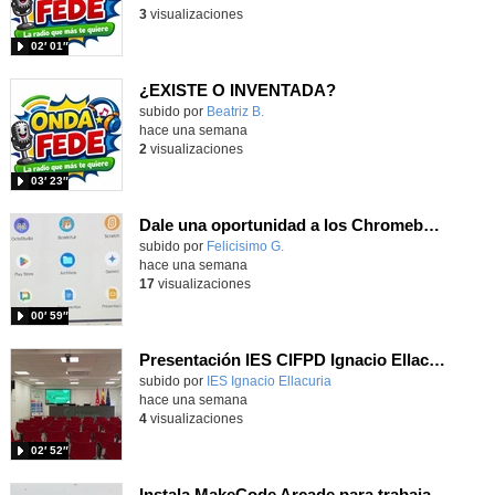
3
visualizaciones
02′ 01″
¿EXISTE O INVENTADA?
Contenido educativo.
subido por
Beatriz B.
-
hace una semana
2
visualizaciones
03′ 23″
Dale una oportunidad a los Chromebooks y utiliza un proyector para realizar talleres si no tienes pantallas táctiles
Contenido educativo.
subido por
Felicisimo G.
-
hace una semana
17
visualizaciones
00′ 59″
Presentación IES CIFPD Ignacio Ellacuría
Contenido educativo.
subido por
IES Ignacio Ellacuria
-
hace una semana
4
visualizaciones
02′ 52″
Instala MakeCode Arcade para trabajar offline en tu tablet, ordenador, Chromebook