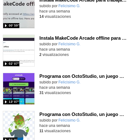
Contenido educativo.
subido por
Felicisimo G.
-
hace una semana
14
visualizaciones
00′ 59″
Instala MakeCode Arcade offline para programar grandes juegos sin necesidad de Internet
Contenido educativo.
subido por
Felicisimo G.
-
hace una semana
2
visualizaciones
02′ 07″
Programa con OctoStudio, un juego de disparos contra Zombies con un cargador basado en el House of the dead
Contenido educativo.
subido por
Felicisimo G.
-
hace una semana
31
visualizaciones
13′ 07″
Programa con OctoStudio, un juego homenajeando al House of the dead con Zombies
Contenido educativo.
subido por
Felicisimo G.
-
hace una semana
11
visualizaciones
01′ 0″