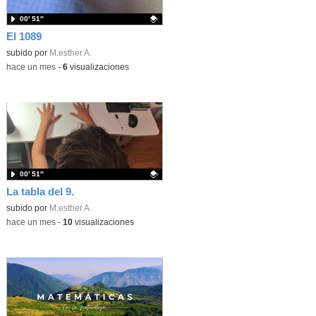
00′ 51″
El 1089
Contenido educativo.
subido por
M.esther A.
-
hace un mes
-
6
visualizaciones
00′ 51″
La tabla del 9.
Contenido educativo.
subido por
M.esther A.
-
hace un mes
-
10
visualizaciones