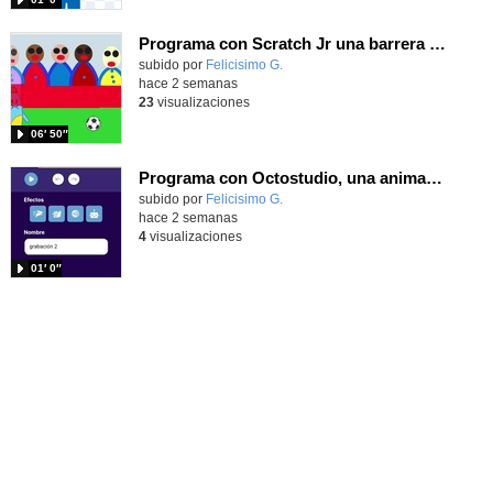
Programa con Scratch Jr una barrera que se desplaza para dar sensación de movimiento
Contenido educativo.
subido por
Felicisimo G.
-
hace 2 semanas
23
visualizaciones
06′ 50″
Programa con Octostudio, una animación utilizando la cámara para una foto y audio y texto para comunicar.
Contenido educativo.
subido por
Felicisimo G.
-
hace 2 semanas
4
visualizaciones
01′ 0″