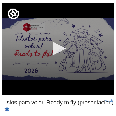
Ajuste
d
Listos para volar. Ready to fly (presentación)
p
-
Contenido