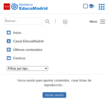
Mediateca de EducaMadrid
Saltar navegación
Servic
Educa
Palabra o frase:
Búsqueda avanzada
Ayuda
(en
ventana
Inicio
nueva)
Canal EducaMadrid
Últimos contenidos
Centros
Tipo de contenido:
Inicia sesión para aportar contenidos, crear listas de
reproducción...
Iniciar sesión