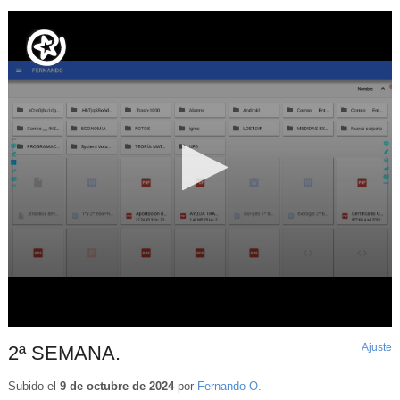
Ajuste
d
2ª SEMANA.
p
Subido el
9 de octubre de 2024
por
Fernando O.