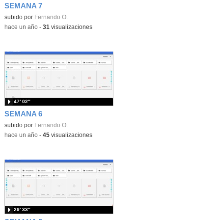
SEMANA 7
subido por
Fernando O.
-
hace un año
-
31
visualizaciones
47′ 02″
SEMANA 6
subido por
Fernando O.
-
hace un año
-
45
visualizaciones
29′ 33″