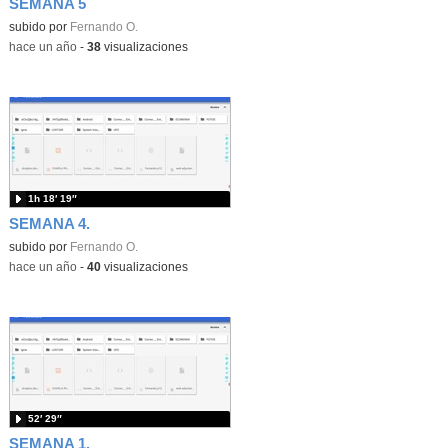
SEMANA 5
subido por
Fernando O.
-
hace un año
-
38
visualizaciones
1h 18′ 19″
SEMANA 4.
subido por
Fernando O.
-
hace un año
-
40
visualizaciones
52′ 29″
SEMANA 1.